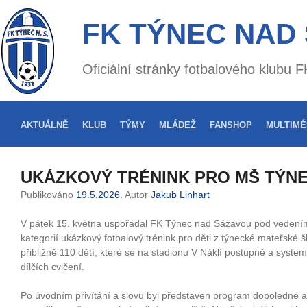
FK TÝNEC NAD
Oficiální stránky fotbalového klubu
AKTUÁLNĚ
KLUB
TÝMY
MLÁDEŽ
FANSHOP
MULTIMÉ
UKÁZKOVÝ TRÉNINK PRO MŠ TÝN
Publikováno
19.5.2026
. Autor
Jakub Linhart
V pátek 15. května uspořádal FK Týnec nad Sázavou pod vedení
kategorií ukázkový fotbalový trénink pro děti z týnecké mateřské š
přibližně 110 dětí, které se na stadionu V Náklí postupně a system
dílčích cvičení.
Po úvodním přivítání a slovu byl představen program dopoledne 