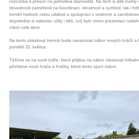
rozcvička a přesun na jednotlivá stanoviště. Na těch si děti mohl
dovednosti zaměřené na koordinaci, obratnost a rychlost, tak i fot
trenéři hodnotí celou událost a spolupráci s vedením a zaměstnan
dopoledne si nakonec užily i děti, což bylo mimo prezentaci našeh
cílem celé akce.
Na tento ukázkový trénink bude navazovat nábor nových hráčů a 
pondělí 25. května.
Těšíme se na nové tváře, které přijdou na nábor otestovat fotbalov
přivítáme nové hráče a hráčky, které tento sport osloví.