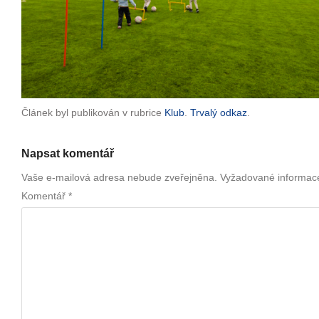
Článek byl publikován v rubrice
Klub
.
Trvalý odkaz
.
Napsat komentář
Vaše e-mailová adresa nebude zveřejněna.
Vyžadované informac
Komentář
*