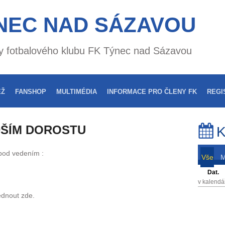
NEC NAD SÁZAVOU
nky fotbalového klubu FK Týnec nad Sázavou
EŽ
FANSHOP
MULTIMÉDIA
INFORMACE PRO ČLENY FK
REGI
DŠÍM DOROSTU
K
 pod vedením :
Vše
Dat.
v kalendá
édnout zde.