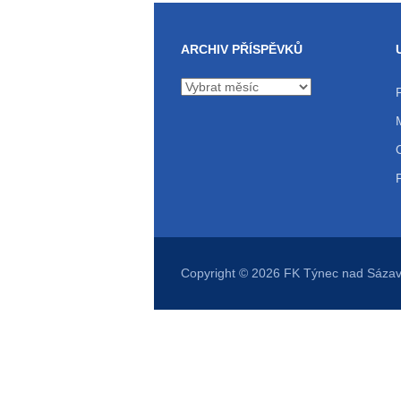
ARCHIV PŘÍSPĚVKŮ
Archiv
příspěvků
Copyright © 2026
FK Týnec nad Sáza