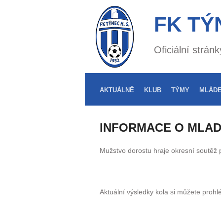
FK TÝ
Oficiální strá
AKTUÁLNĚ
KLUB
TÝMY
MLÁD
INFORMACE O MLA
Mužstvo dorostu hraje okresní soutěž
Aktuální výsledky kola si můžete prohl