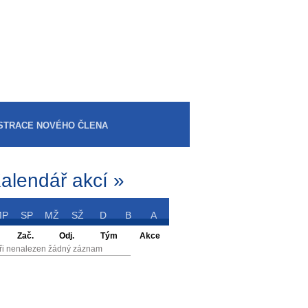
STRACE NOVÉHO ČLENA
alendář akcí »
MP
SP
MŽ
SŽ
D
B
A
Zač.
Odj.
Tým
Akce
ři nenalezen žádný záznam