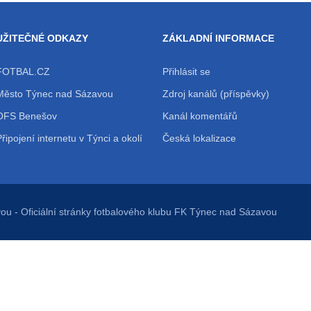
UŽITEČNÉ ODKAZY
ZÁKLADNÍ INFORMACE
FOTBAL.CZ
Přihlásit se
Město Týnec nad Sázavou
Zdroj kanálů (příspěvky)
OFS Benešov
Kanál komentářů
Připojení internetu v Týnci a okolí
Česká lokalizace
vou
- Oficiální stránky fotbalového klubu FK Týnec nad Sázavou