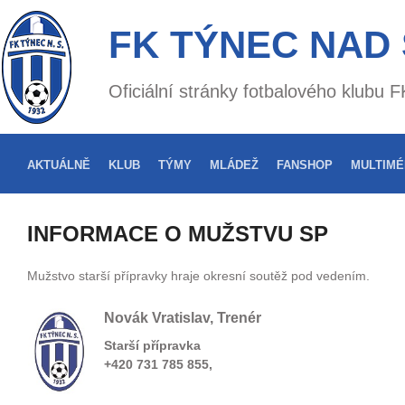
FK TÝNEC NAD
Oficiální stránky fotbalového klubu
AKTUÁLNĚ
KLUB
TÝMY
MLÁDEŽ
FANSHOP
MULTIMÉ
INFORMACE O MUŽSTVU SP
Mužstvo starší přípravky hraje okresní soutěž pod vedením.
Novák Vratislav, Trenér
Starší přípravka
+420 731 785 855,