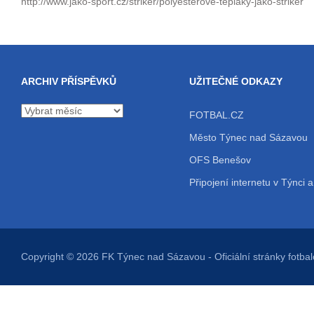
http://www.jako-sport.cz/striker/polyesterove-teplaky-jako-striker
ARCHIV PŘÍSPĚVKŮ
UŽITEČNÉ ODKAZY
Archiv
FOTBAL.CZ
příspěvků
Město Týnec nad Sázavou
OFS Benešov
Připojení internetu v Týnci a
Copyright © 2026
FK Týnec nad Sázavou
- Oficiální stránky fot