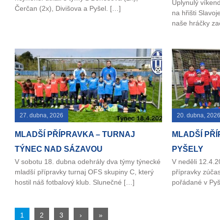
Uplynulý víkend
Čerčan (2x), Divišova a Pyšel. […]
na hřišti Slavoj
naše hráčky zač
27. dubna, 2026
20. dubna, 202
MLADŠÍ PŘÍPRAVKA – TURNAJ
MLADŠÍ PŘÍ
TÝNEC NAD SÁZAVOU
PYŠELY
V sobotu 18. dubna odehrály dva týmy týnecké
V neděli 12.4.
mladší přípravky turnaj OFS skupiny C, který
přípravky zúčas
hostil náš fotbalový klub. Slunečné […]
pořádané v Pyš
1
2
3
›
»