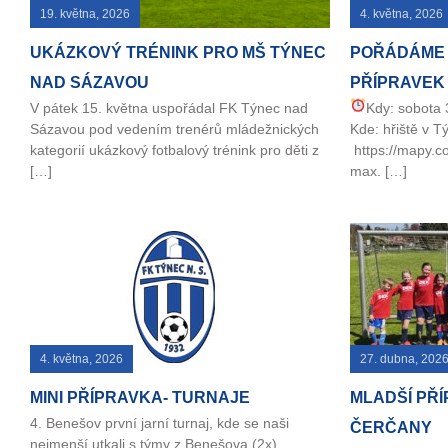
19. května, 2026
4. května, 2026
UKÁZKOVÝ TRÉNINK PRO MŠ TÝNEC
POŘÁDÁME 
NAD SÁZAVOU
PŘÍPRAVEK
V pátek 15. května uspořádal FK Týnec nad
Kdy: sobota 
Sázavou pod vedením trenérů mládežnických
Kde: hřiště v 
kategorií ukázkový fotbalový trénink pro děti z
https://mapy.c
[…]
max. […]
4. května, 2026
27. dubna, 202
MINI PŘÍPRAVKA- TURNAJE
MLADŠÍ PŘÍ
4. Benešov první jarní turnaj, kde se naši
ČERČANY
nejmenší utkali s týmy z Benešova (2x),