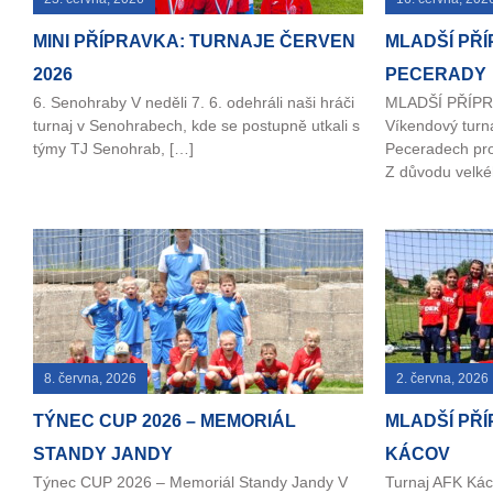
MINI PŘÍPRAVKA: TURNAJE ČERVEN
MLADŠÍ PŘ
2026
PECERADY
6. Senohraby V neděli 7. 6. odehráli naši hráči
MLADŠÍ PŘÍP
turnaj v Senohrabech, kde se postupně utkali s
Víkendový turna
týmy TJ Senohrab, […]
Peceradech pro
Z důvodu velké
8. června, 2026
2. června, 2026
TÝNEC CUP 2026 – MEMORIÁL
MLADŠÍ PŘÍ
STANDY JANDY
KÁCOV
Týnec CUP 2026 – Memoriál Standy Jandy V
Turnaj AFK Kác