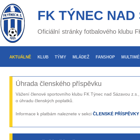
FK TÝNEC NAD
Oficiální stránky fotbalového klubu
AKTUÁLNĚ
KLUB
TÝMY
MLÁDEŽ
FANSHOP
MULTIMÉ
Úhrada členského příspěvku
Vážení členové sportovního klubu FK Týnec nad Sázavou z.s.
o úhradu členských poplatků.
Informace k platbám naleznete v sekci
ČLENSKÉ PŘÍSPĚVKY