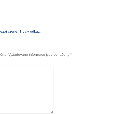
ezařazené
.
Trvalý odkaz
.
něna.
Vyžadované informace jsou označeny
*