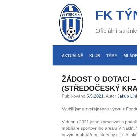
FK TÝ
Oficiální strá
AKTUÁLNĚ
KLUB
TÝMY
MLÁD
ŽÁDOST O DOTACI 
(STŘEDOČESKÝ KRA
Publikováno
5.5.2021
. Autor
Jakub Lin
Využili jsme zveřejněnou výzvu z Fondu
V dubnu 2021 jsme zpracovali a podali
mobiliáře sportovního areálu V Náklí“.
novým mobiliářem, který by si jistě t