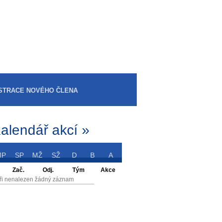
STRACE NOVÉHO ČLENA
alendář akcí »
MP
SP
MŽ
SŽ
D
B
A
Zač.
Odj.
Tým
Akce
ři nenalezen žádný záznam