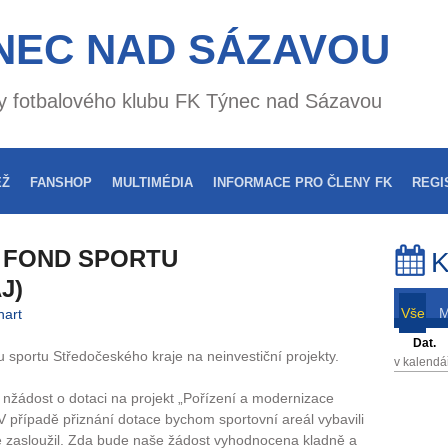
NEC NAD SÁZAVOU
nky fotbalového klubu FK Týnec nad Sázavou
EŽ
FANSHOP
MULTIMÉDIA
INFORMACE PRO ČLENY FK
REGI
– FOND SPORTU
K
J)
Vše
hart
Dat.
 sportu Středočeského kraje na neinvestiční projekty.
v kalendá
 nžádost o dotaci na projekt „Pořízení a modernizace
 V případě přiznání dotace bychom sportovní areál vybavili
aké zasloužil. Zda bude naše žádost vyhodnocena kladně a