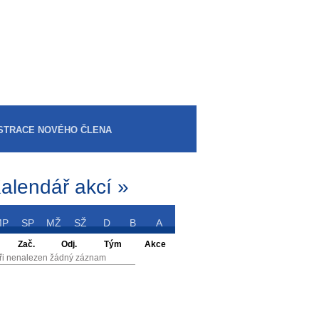
STRACE NOVÉHO ČLENA
alendář akcí »
MP
SP
MŽ
SŽ
D
B
A
Zač.
Odj.
Tým
Akce
ři nenalezen žádný záznam