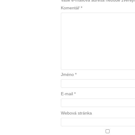
Vaše e-mailová adresa nebude zveřej
Komentář
*
Jméno
*
E-mail
*
Webová stránka