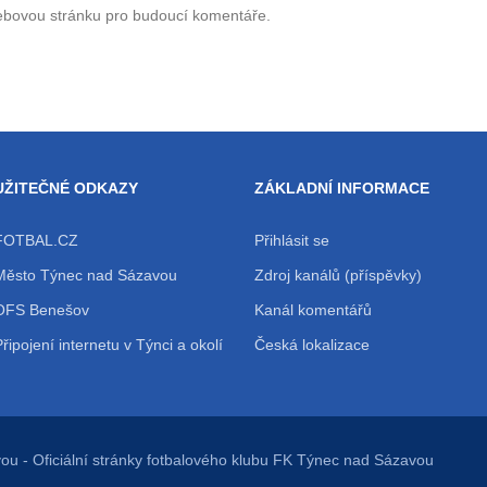
webovou stránku pro budoucí komentáře.
UŽITEČNÉ ODKAZY
ZÁKLADNÍ INFORMACE
FOTBAL.CZ
Přihlásit se
Město Týnec nad Sázavou
Zdroj kanálů (příspěvky)
OFS Benešov
Kanál komentářů
Připojení internetu v Týnci a okolí
Česká lokalizace
vou
- Oficiální stránky fotbalového klubu FK Týnec nad Sázavou