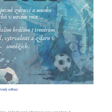
rvalý odkaz
.