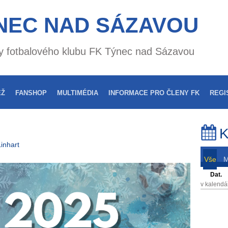
NEC NAD SÁZAVOU
nky fotbalového klubu FK Týnec nad Sázavou
EŽ
FANSHOP
MULTIMÉDIA
INFORMACE PRO ČLENY FK
REGI
K
inhart
Vše
Dat.
v kalendá