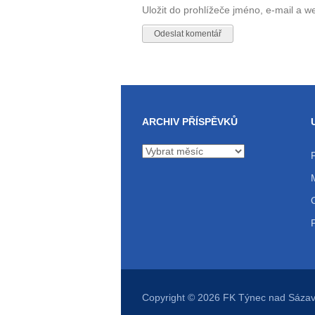
Uložit do prohlížeče jméno, e-mail a 
ARCHIV PŘÍSPĚVKŮ
Archiv
příspěvků
Copyright © 2026
FK Týnec nad Sáza