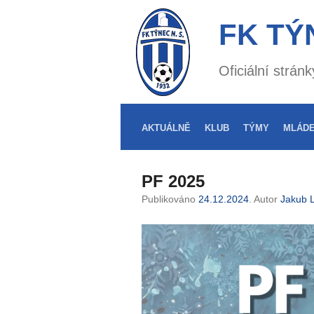
FK TÝ
Oficiální strá
AKTUÁLNĚ
KLUB
TÝMY
MLÁD
PF 2025
Publikováno
24.12.2024
. Autor
Jakub L