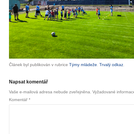
Článek byl publikován v rubrice
Týmy mládeže
.
Trvalý odkaz
.
Napsat komentář
Vaše e-mailová adresa nebude zveřejněna.
Vyžadované informac
Komentář
*