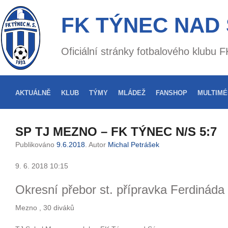
FK TÝNEC NAD
Oficiální stránky fotbalového klubu
AKTUÁLNĚ
KLUB
TÝMY
MLÁDEŽ
FANSHOP
MULTIMÉ
SP TJ MEZNO – FK TÝNEC N/S 5:7
Publikováno
9.6.2018
. Autor
Michal Petrášek
9. 6. 2018 10:15
Okresní přebor st. přípravka Ferdináda 
Mezno , 30 diváků