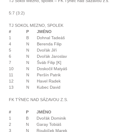
TJ Sokol Mezno, spolek – FK Týnec nad Sázavou z.s.
5:7 (3:2)
TJ SOKOL MEZNO, SPOLEK
#
P
JMÉNO
1
B
Dohnal Tadeáš
4
N
Berenda Filip
5
N
Dvořák Jiří
6
N
Dvořák Jaroslav
7
N
Šváb Filip [K]
10
N
Doskočil Matyáš
11
N
Peršín Patrik
12
N
Havel Radek
13
N
Kubec David
FK TÝNEC NAD SÁZAVOU Z.S.
#
P
JMÉNO
1
B
Dvořák Dominik
2
N
Garay Tobiáš
3
N
Roubíček Marek