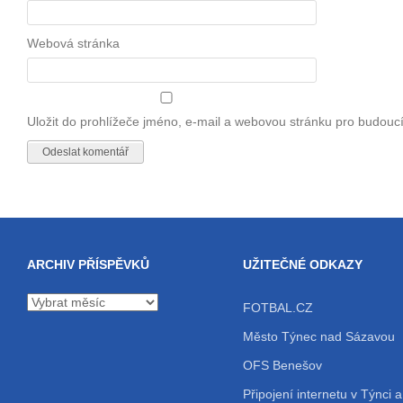
Webová stránka
Uložit do prohlížeče jméno, e-mail a webovou stránku pro budouc
ARCHIV PŘÍSPĚVKŮ
UŽITEČNÉ ODKAZY
Archiv
FOTBAL.CZ
příspěvků
Město Týnec nad Sázavou
OFS Benešov
Připojení internetu v Týnci a