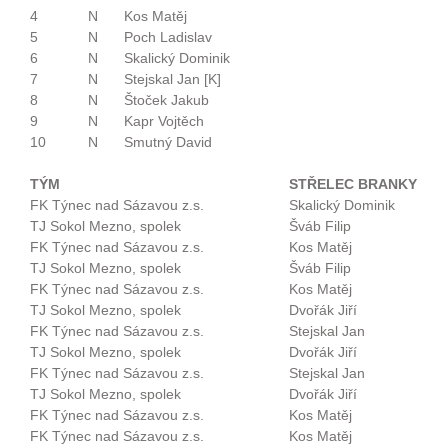
4
N
Kos Matěj
5
N
Poch Ladislav
6
N
Skalický Dominik
7
N
Stejskal Jan [K]
8
N
Štoček Jakub
9
N
Kapr Vojtěch
10
N
Smutný David
TÝM
STŘELEC BRANKY
FK Týnec nad Sázavou z.s.
Skalický Dominik
TJ Sokol Mezno, spolek
Šváb Filip
FK Týnec nad Sázavou z.s.
Kos Matěj
TJ Sokol Mezno, spolek
Šváb Filip
FK Týnec nad Sázavou z.s.
Kos Matěj
TJ Sokol Mezno, spolek
Dvořák Jiří
FK Týnec nad Sázavou z.s.
Stejskal Jan
TJ Sokol Mezno, spolek
Dvořák Jiří
FK Týnec nad Sázavou z.s.
Stejskal Jan
TJ Sokol Mezno, spolek
Dvořák Jiří
FK Týnec nad Sázavou z.s.
Kos Matěj
FK Týnec nad Sázavou z.s.
Kos Matěj