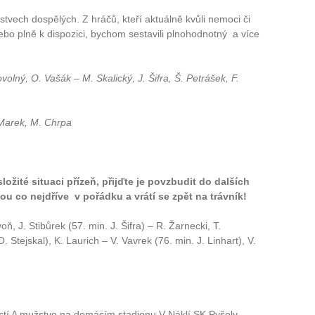
tvech dospělých. Z hráčů, kteří aktuálně kvůli nemoci či
o plně k dispozici, bychom sestavili plnohodnotný a více
volný, O. Vašák – M. Skalický, J. Šifra, Š. Petrášek, F.
 Marek, M. Chrpa
žité situaci přízeň, přijďte je povzbudit do dalších
ou co nejdříve v pořádku a vrátí se zpět na trávník!
oň, J. Stibůrek (57. min. J. Šifra) – R. Žarnecki, T.
O. Stejskal), K. Laurich – V. Vavrek (76. min. J. Linhart), V.
stí A mužstvo na domácím stadionu V Náklí SK Pyšely