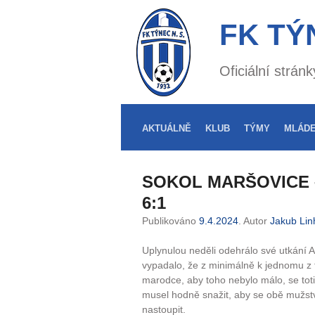
FK TÝ
Oficiální strá
AKTUÁLNĚ
KLUB
TÝMY
MLÁD
SOKOL MARŠOVICE 
6:1
Publikováno
9.4.2024
. Autor
Jakub Lin
Uplynulou neděli odehrálo své utkání A
vypadalo, že z minimálně k jednomu z 
marodce, aby toho nebylo málo, se toti
musel hodně snažit, aby se obě mužstva
nastoupit.