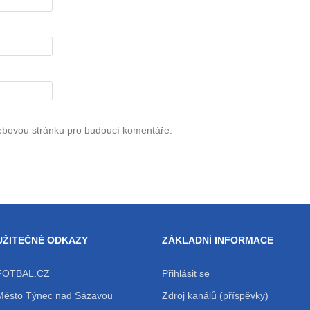
webovou stránku pro budoucí komentáře.
UŽITEČNÉ ODKAZY
ZÁKLADNÍ INFORMACE
FOTBAL.CZ
Přihlásit se
Město Týnec nad Sázavou
Zdroj kanálů (příspěvky)