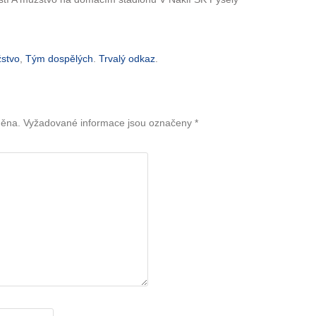
žstvo
,
Tým dospělých
.
Trvalý odkaz
.
něna.
Vyžadované informace jsou označeny
*