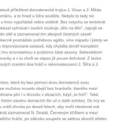
tavě příležitost dorostenecké trojice J. Vican a J. Mikita
remiéru, a to hned u lídra soutěže. Nebylo to tedy nic
 s hrou vypořádali velice solidně. Bez ostychu se tentokrát
kázal vyhrávat i osobní souboje „tělo na tělo“, zapojit se
 do sítě a zaznamenat tím alespoň čestných zásah
becně postrádalo potřebnou agilitu, více nápadu i jistoty ve
ak improvizované sestavě, kdy chyběla téměř kompletní
t hru srovnatelnou s podzimní části sezony. Sebevědomí
ranky a v tu chvíli se zápas již pouze dohrával. Z lavice
svých zranění dva hráči v rekonvalescenci J. Šifra a J.
žstvo, které by bez pomoci dvou dorostenců svou
se mužstvo muselo obejít bez brankaře, kterého mezi
olmana plní i v dorostu v situacích, když „to hoří“. Také
 třetím zásahu domácích šlo už o další exhibici. Do hry se
lu vrátil zhruba po deseti letech, aby mohl otestovat své
okrát zaznamenal N. Dostál. Červeným křížkem a mezi
lšího hráče, po zákroku soupeře se sádrou skončil střelec