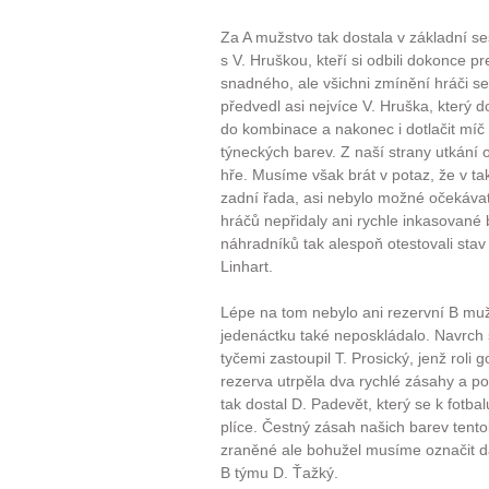
Za A mužstvo tak dostala v základní ses
s V. Hruškou, kteří si odbili dokonce p
snadného, ale všichni zmínění hráči se
předvedl asi nejvíce V. Hruška, který do
do kombinace a nakonec i dotlačit míč
týneckých barev. Z naší strany utkání o
hře. Musíme však brát v potaz, že v t
zadní řada, asi nebylo možné očekáva
hráčů nepřidaly ani rychle inkasované b
náhradníků tak alespoň otestovali stav 
Linhart.
Lépe na tom nebylo ani rezervní B mu
jedenáctku také neposkládalo. Navrch 
tyčemi zastoupil T. Prosický, jenž roli g
rezerva utrpěla dva rychlé zásahy a po
tak dostal D. Padevět, který se k fotba
plíce. Čestný zásah našich barev tent
zraněné ale bohužel musíme označit da
B týmu D. Ťažký.