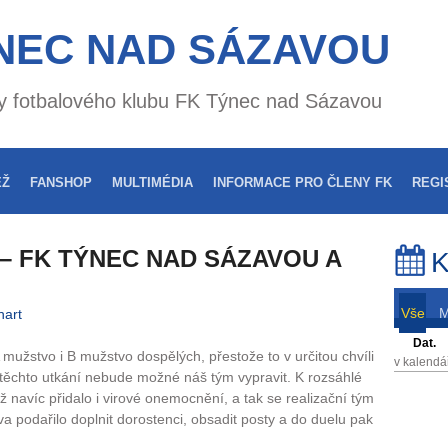
NEC NAD SÁZAVOU
nky fotbalového klubu FK Týnec nad Sázavou
EŽ
FANSHOP
MULTIMÉDIA
INFORMACE PRO ČLENY FK
REGI
– FK TÝNEC NAD SÁZAVOU A
K
Vše
hart
Dat.
 mužstvo i B mužstvo dospělých, přestože to v určitou chvíli
v kalendá
těchto utkání nebude možné náš tým vypravit. K rozsáhlé
ž navíc přidalo i virové onemocnění, a tak se realizační tým
 podařilo doplnit dorostenci, obsadit posty a do duelu pak