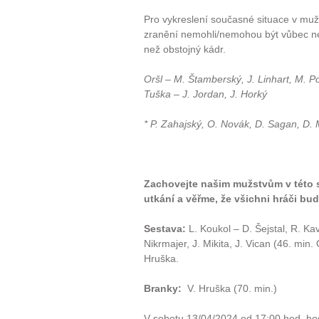
Pro vykreslení současné situace v mužs
zranění nemohli/nemohou být vůbec neb
než obstojný kádr.
Oršl – M. Štamberský, J. Linhart, M. Po
Tuška – J. Jordan, J. Horký
* P. Zahajský, O. Novák, D. Sagan, D.
Zachovejte našim mužstvům v této slo
utkání a věřme, že všichni hráči bud
Sestava:
L. Koukol – D. Šejstal, R. Kav
Nikrmajer, J. Mikita, J. Vican (46. min. 
Hruška.
Branky:
V. Hruška (70. min.)
V sobotu 13/04/2024 od 17:00 hod. ho