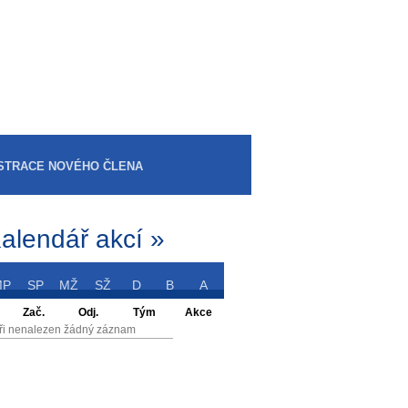
STRACE NOVÉHO ČLENA
alendář akcí »
MP
SP
MŽ
SŽ
D
B
A
Zač.
Odj.
Tým
Akce
ři nenalezen žádný záznam