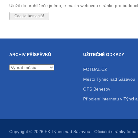
Uložit do prohlížeče jméno, e-mail a webovou stránku pro budouc
ARCHIV PŘÍSPĚVKŮ
UŽITEČNÉ ODKAZY
Archiv
FOTBAL.CZ
příspěvků
Město Týnec nad Sázavou
OFS Benešov
Připojení internetu v Týnci a
Copyright © 2026
FK Týnec nad Sázavou
- Oficiální stránky fot