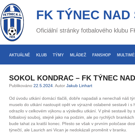
FK TÝNEC NAD
Oficiální stránky fotbalového klubu
AKTUÁLNĚ
KLUB
TÝMY
MLÁDEŽ
FANSHOP
MULTIMÉ
SOKOL KONDRAC – FK TÝNEC NAD 
Publikováno
22.5.2024
. Autor
Jakub Linhart
Od úvodu utkání domácí tlačili, dobře napadali a nenechali náš t
muselo do utkání nastoupit opět ve výrazně oslabené sestavě i s 
odrazilo v celkovém výkonu a výsledku utkání. V plné sestavě by 
fotbalový souboj, stejně jako na podzim, ale po rychlých brankác
bude tahat za kratší konec. Přesto se však v prvním poločase dostal
týnečtí, ale Laurich ani Vican je nedokázali proměnit v branku.