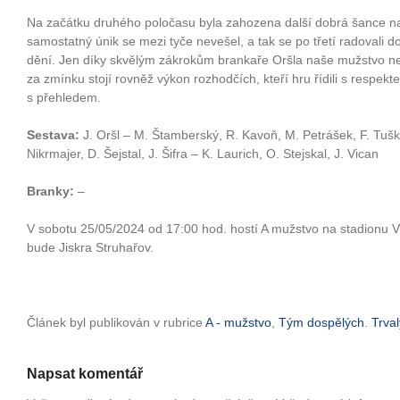
Na začátku druhého poločasu byla zahozena další dobrá šance na 
samostatný únik se mezi tyče nevešel, a tak se po třetí radovali do
dění. Jen díky skvělým zákrokům brankaře Oršla naše mužstvo ne
za zmínku stojí rovněž výkon rozhodčích, kteří hru řídili s resp
s přehledem.
Sestava:
J. Oršl – M. Štamberský, R. Kavoň, M. Petrášek, F. Tuška
Nikrmajer, D. Šejstal, J. Šifra – K. Laurich, O. Stejskal, J. Vican
Branky:
–
V sobotu 25/05/2024 od 17:00 hod. hostí A mužstvo na stadionu V
bude Jiskra Struhařov.
Článek byl publikován v rubrice
A - mužstvo
,
Tým dospělých
.
Trva
Napsat komentář