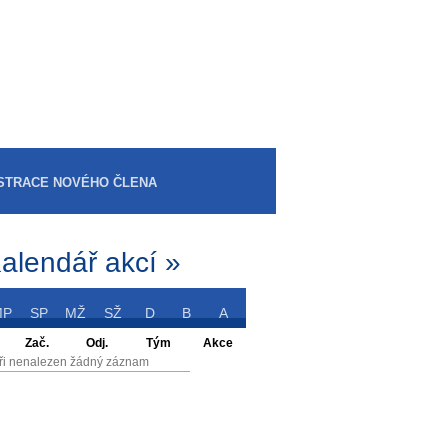
STRACE NOVÉHO ČLENA
alendář akcí »
MP
SP
MŽ
SŽ
D
B
A
Zač.
Odj.
Tým
Akce
ři nenalezen žádný záznam