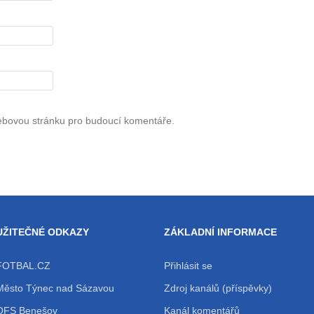
webovou stránku pro budoucí komentáře.
UŽITEČNÉ ODKAZY
ZÁKLADNÍ INFORMACE
FOTBAL.CZ
Přihlásit se
Město Týnec nad Sázavou
Zdroj kanálů (příspěvky)
OFS Benešov
Kanál komentářů