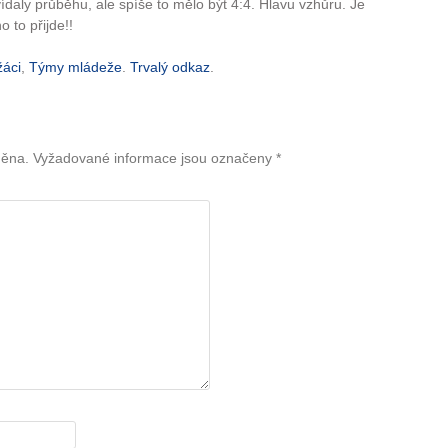
daly průběhu, ale spíše to mělo být 4:4. Hlavu vzhůru. Je
o to přijde!!
žáci
,
Týmy mládeže
.
Trvalý odkaz
.
něna.
Vyžadované informace jsou označeny
*