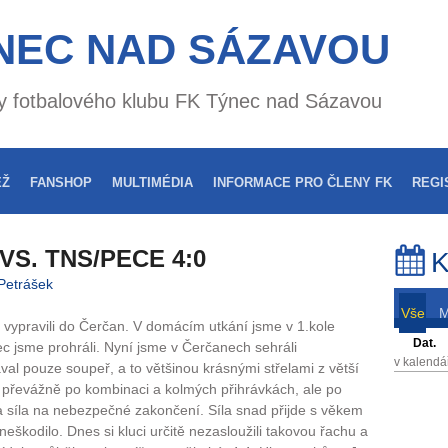
NEC NAD SÁZAVOU
nky fotbalového klubu FK Týnec nad Sázavou
EŽ
FANSHOP
MULTIMÉDIA
INFORMACE PRO ČLENY FK
REGI
S. TNS/PECE 4:0
K
Petrášek
Vše
 vypravili do Čerčan. V domácím utkání jsme v 1.kole
Dat.
ec jsme prohráli. Nyní jsme v Čerčanech sehráli
v kalendá
al pouze soupeř, a to většinou krásnými střelami z větší
e převážně po kombinaci a kolmých přihrávkách, ale po
a síla na nebezpečné zakončení. Síla snad přijde s věkem
neškodilo. Dnes si kluci určitě nezasloužili takovou řachu a