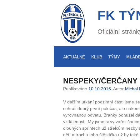
FK TÝ
Oficiální strá
AKTUÁLNĚ
KLUB
TÝMY
MLÁD
NESPEKY/ČERČANY V
Publikováno
10.10.2016
. Autor
Michal 
V dalším utkání podzimní části jsme se
sehráli dobrý první poločas, ale nakon
vyrovnanou odvetu. Branky bohužel dáv
vzdálenosti. My jsme si vytvářeli šanc
dlouhých sprintech už střelcům nezbyl
dětí a trochu toho štěstíčka už by také 