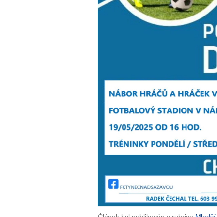
Článek byl publikován v rubrice
Mladší