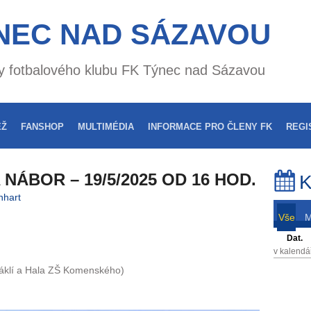
NEC NAD SÁZAVOU
nky fotbalového klubu FK Týnec nad Sázavou
EŽ
FANSHOP
MULTIMÉDIA
INFORMACE PRO ČLENY FK
REGI
 NÁBOR – 19/5/2025 OD 16 HOD.
K
nhart
Vše
Dat.
v kalendá
 Náklí a Hala ZŠ Komenského)