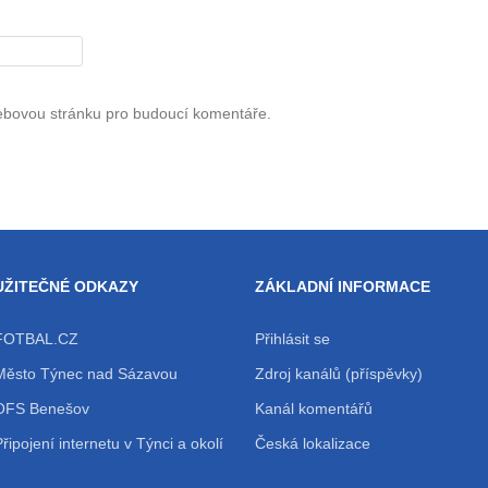
webovou stránku pro budoucí komentáře.
UŽITEČNÉ ODKAZY
ZÁKLADNÍ INFORMACE
FOTBAL.CZ
Přihlásit se
Město Týnec nad Sázavou
Zdroj kanálů (příspěvky)
OFS Benešov
Kanál komentářů
Připojení internetu v Týnci a okolí
Česká lokalizace