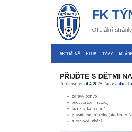
FK TÝ
Oficiální strá
AKTUÁLNĚ
KLUB
TÝMY
MLÁD
PŘIJĎTE S DĚTMI NA
Publikováno
24.4.2025
. Autor
Jakub Li
zdravý pohyb
všesportovní rozvoj
kolektiv kamarádů
pravidelné tréninky (stadion V
turnajová utkání