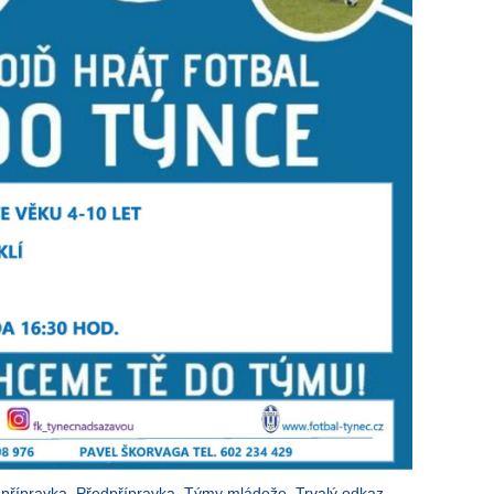
 přípravka
,
Předpřípravka
,
Týmy mládeže
.
Trvalý odkaz
.