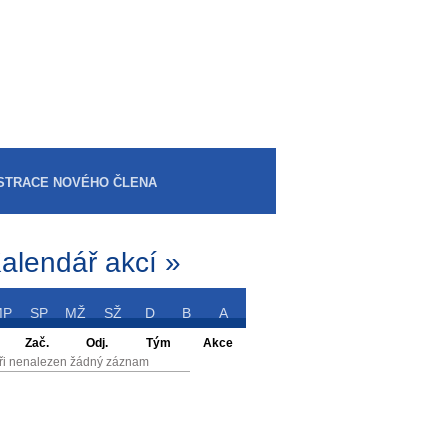
STRACE NOVÉHO ČLENA
alendář akcí »
MP
SP
MŽ
SŽ
D
B
A
Zač.
Odj.
Tým
Akce
ři nenalezen žádný záznam