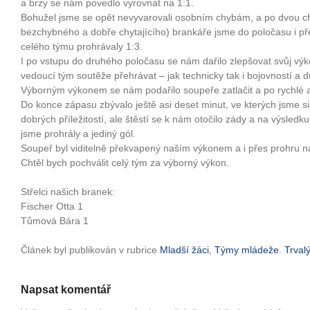
a brzy se nám povedlo vyrovnat na 1:1.
Bohužel jsme se opět nevyvarovali osobním chybám, a po dvou c
bezchybného a dobře chytajícího) brankáře jsme do poločasu i p
celého týmu prohrávaly 1:3.
I po vstupu do druhého poločasu se nám dařilo zlepšovat svůj výk
vedoucí tým soutěže přehrávat – jak technicky tak i bojovností a
Výborným výkonem se nám podařilo soupeře zatlačit a po rychlé akc
Do konce zápasu zbývalo ještě asi deset minut, ve kterých jsme si 
dobrých příležitostí, ale štěstí se k nám otočilo zády a na výsledk
jsme prohrály a jediný gól.
Soupeř byl viditelně překvapený naším výkonem a i přes prohru na
Chtěl bych pochválit celý tým za výborný výkon.
Střelci našich branek:
Fischer Otta 1
Tůmová Bára 1
Článek byl publikován v rubrice
Mladší žáci
,
Týmy mládeže
.
Trval
Napsat komentář