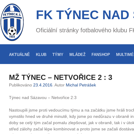
FK TÝNEC NAD
Oficiální stránky fotbalového klubu
AKTUÁLNĚ
KLUB
TÝMY
MLÁDEŽ
FANSHOP
MULTIMÉ
MŽ TÝNEC – NETVOŘICE 2 : 3
Publikováno
23.4.2016
. Autor
Michal Petrášek
Týnec nad Sázavou – Netvořice 2:3
Nastoupili jsme proti vedoucímu týmu a na začátku jsme hráli tro
vymstilo hned ve druhé minutě, kdy jsme po nedůrazu v obraně ink
doby se celý tým začal pomalu zlepšovat, jak v obraně, tak i v úto
střed zálohy začal lépe kombinovat a proto jsme se začali dostáva