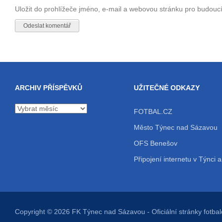
Uložit do prohlížeče jméno, e-mail a webovou stránku pro budouc
ARCHIV PŘÍSPĚVKŮ
UŽITEČNÉ ODKAZY
Archiv
FOTBAL.CZ
příspěvků
Město Týnec nad Sázavou
OFS Benešov
Připojení internetu v Týnci a
Copyright © 2026
FK Týnec nad Sázavou
- Oficiální stránky fot