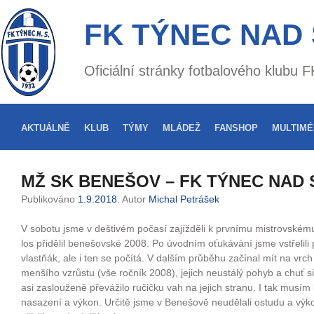
FK TÝNEC NAD
Oficiální stránky fotbalového klubu
AKTUÁLNĚ
KLUB
TÝMY
MLÁDEŽ
FANSHOP
MULTIMÉ
MŽ SK BENEŠOV – FK TÝNEC NAD 
Publikováno
1.9.2018
. Autor
Michal Petrášek
V sobotu jsme v deštivém počasí zajížděli k prvnímu mistrovské
los přidělil benešovské 2008. Po úvodním oťukávání jsme vstřelili pr
vlastňák, ale i ten se počítá. V dalším průběhu začínal mít na vrc
menšího vzrůstu (vše ročník 2008), jejich neustálý pohyb a chuť si 
asi zaslouženě převážilo ručičku vah na jejich stranu. I tak musím k
nasazení a výkon. Určitě jsme v Benešově neudělali ostudu a vý