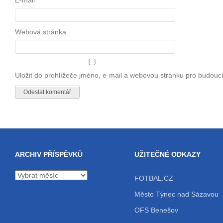
E-mail
*
Webová stránka
Uložit do prohlížeče jméno, e-mail a webovou stránku pro budouc
ARCHIV PŘÍSPĚVKŮ
UŽITEČNÉ ODKAZY
Archiv
FOTBAL.CZ
příspěvků
Město Týnec nad Sázavou
OFS Benešov