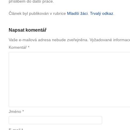
příslibem do další práce.
Článek byl publikován v rubrice
Mladší žáci
.
Trvalý odkaz
.
Napsat komentář
Vaše e-mailová adresa nebude zveřejněna.
Vyžadované informac
Komentář
*
Jméno
*