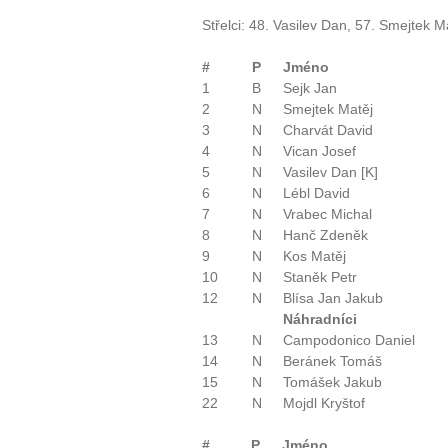
Střelci:
48. Vasilev Dan, 57. Smejtek M
#
P
Jméno
1
B
Sejk Jan
2
N
Smejtek Matěj
3
N
Charvát David
4
N
Vican Josef
5
N
Vasilev Dan [K]
6
N
Lébl David
7
N
Vrabec Michal
8
N
Hanč Zdeněk
9
N
Kos Matěj
10
N
Staněk Petr
12
N
Blísa Jan Jakub
Náhradníci
13
N
Campodonico Daniel
14
N
Beránek Tomáš
15
N
Tomášek Jakub
22
N
Mojdl Kryštof
#
P
Jméno