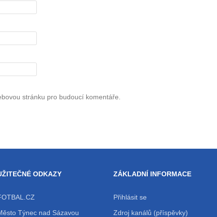
webovou stránku pro budoucí komentáře.
UŽITEČNÉ ODKAZY
ZÁKLADNÍ INFORMACE
FOTBAL.CZ
Přihlásit se
Město Týnec nad Sázavou
Zdroj kanálů (příspěvky)