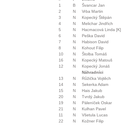
1
B
Švancar Jan
2
N
Vrba Martin
3
N
Kopecký Štěpán
4
N
Melichar Jindřich
5
N
Hacmacová Linda [K]
6
N
Peška David
7
N
Habison David
8
N
Kohout Filip
10
N
Štolba Tomáš
16
N
Kopecký Matouš
12
N
Kopecký Jonáš
Náhradníci
13
N
Růžička Vojtěch
14
N
Sekerka Adam
15
N
Hais Jakub
20
N
Tvrdý Jakub
19
N
Páleníček Oskar
21
N
Kulhan Pavel
11
N
Všetula Lucas
22
N
Kožner Filip