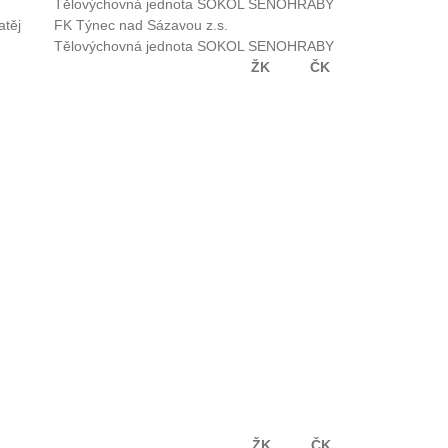
Tělovýchovná jednota SOKOL SENOHRABY
atěj
FK Týnec nad Sázavou z.s.
Tělovýchovná jednota SOKOL SENOHRABY
ŽK
ČK
ŽK
ČK