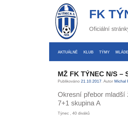
FK TÝ
Oficiální strá
AKTUÁLNĚ
KLUB
TÝMY
MLÁD
MŽ FK TÝNEC N/S –
Publikováno
21.10.2017
. Autor
Michal 
Okresní přebor mladší 
7+1 skupina A
Týnec , 40 diváků