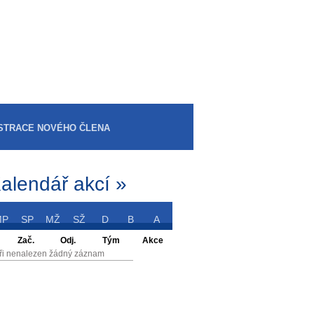
STRACE NOVÉHO ČLENA
alendář akcí »
MP
SP
MŽ
SŽ
D
B
A
Zač.
Odj.
Tým
Akce
ři nenalezen žádný záznam