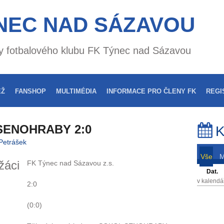
NEC NAD SÁZAVOU
nky fotbalového klubu FK Týnec nad Sázavou
EŽ
FANSHOP
MULTIMÉDIA
INFORMACE PRO ČLENY FK
REGI
 SENOHRABY 2:0
K
Petrášek
Vše
žáci
FK Týnec nad Sázavou z.s.
Dat.
v kalendá
2:0
(0:0)