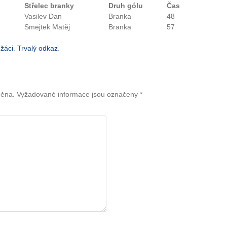
Střelec branky
Druh gólu
Čas
Vasilev Dan
Branka
48
Smejtek Matěj
Branka
57
 žáci
.
Trvalý odkaz
.
něna.
Vyžadované informace jsou označeny
*