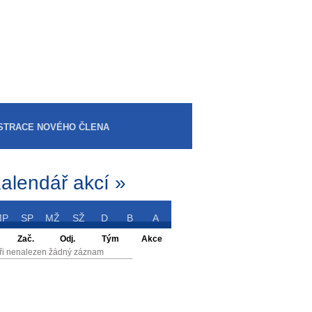
STRACE NOVÉHO ČLENA
alendář akcí »
MP
SP
MŽ
SŽ
D
B
A
Zač.
Odj.
Tým
Akce
ři nenalezen žádný záznam