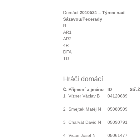
Domácí
2010531 – Týnec nad
Sázavou/Pecerady
R
AR1
AR2
4R
DFA
TD
Hráči domácí
Č.
Příjmení a jméno
ID
Stř.
1
Vízner Václav B
04120689
2
Smejtek Matěj N
05080509
3
Charvát David N
05090791
4
Vican Josef N
05061477