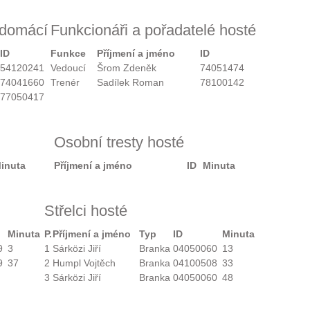
 domácí
Funkcionáři a pořadatelé hosté
ID
Funkce
Příjmení a jméno
ID
54120241
Vedoucí
Šrom Zdeněk
74051474
74041660
Trenér
Sadílek Roman
78100142
77050417
Osobní tresty hosté
inuta
Příjmení a jméno
ID
Minuta
Střelci hosté
Minuta
P.
Příjmení a jméno
Typ
ID
Minuta
9
3
1
Sárközi Jiří
Branka
04050060
13
9
37
2
Humpl Vojtěch
Branka
04100508
33
3
Sárközi Jiří
Branka
04050060
48