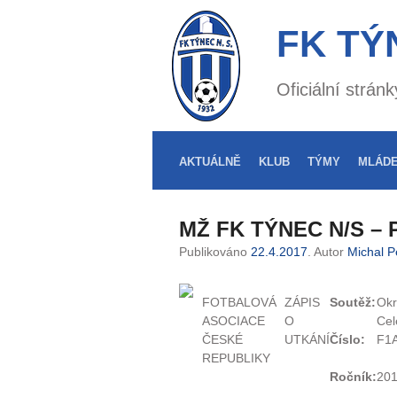
FK TÝ
Oficiální strá
AKTUÁLNĚ
KLUB
TÝMY
MLÁD
MŽ FK TÝNEC N/S – P
Publikováno
22.4.2017
. Autor
Michal P
FOTBALOVÁ
ZÁPIS
Soutěž:
Okr
ASOCIACE
O
Cel
ČESKÉ
UTKÁNÍ
Číslo:
F1
REPUBLIKY
Ročník:
20