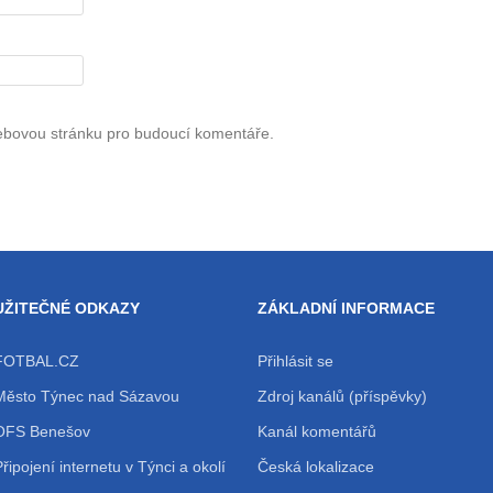
webovou stránku pro budoucí komentáře.
UŽITEČNÉ ODKAZY
ZÁKLADNÍ INFORMACE
FOTBAL.CZ
Přihlásit se
Město Týnec nad Sázavou
Zdroj kanálů (příspěvky)
OFS Benešov
Kanál komentářů
Připojení internetu v Týnci a okolí
Česká lokalizace