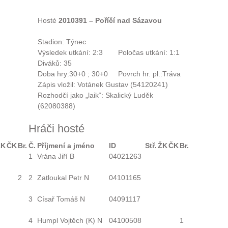
Hosté
2010391 – Poříčí nad Sázavou
Stadion:
Týnec
Výsledek utkání:
2:3
Poločas utkání:
1:1
Diváků:
35
Doba hry:
30+0 ; 30+0
Povrch hr. pl.:
Tráva
Zápis vložil:
Votánek Gustav (54120241)
Rozhodčí jako „laik“:
Skalický Luděk
(62080388)
Hráči hosté
ŽK
ČK
Br.
Č.
Příjmení a jméno
ID
Stř.
ŽK
ČK
Br.
1
Vrána Jiří B
04021263
2
2
Zatloukal Petr N
04101165
3
Císař Tomáš N
04091117
4
Humpl Vojtěch
(K)
N
04100508
1