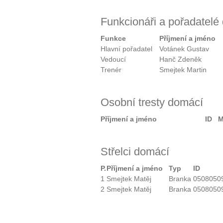
Funkcionáři a pořadatelé
Funkce
Příjmení a jméno
Hlavní pořadatel
Votánek Gustav
Vedoucí
Hanč Zdeněk
Trenér
Smejtek Martin
Osobní tresty domácí
Příjmení a jméno
ID
M
Střelci domácí
P.
Příjmení a jméno
Typ
ID
1
Smejtek Matěj
Branka
0508050
2
Smejtek Matěj
Branka
0508050