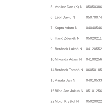
5
Vasilev Dan
(K)
N
05050386
6
Lébl David N
05070074
7
Kopta Adam N
04040546
8
Hanč Zdeněk N
05020211
9
Beránek Lukáš N
04120552
10
Mikunda Adam N
04100256
14
Beránek Tomáš N
06050185
15
Vrňata Jan N
04010533
16
Blísa Jan Jakub N
05101256
22
Mojdl Kryštof N
05020022