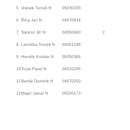
5
Vránek Tomáš N
05030200
6
Říha Jan N
04070934
7
Sárközi Jiří N
04050060
2
8
Láznička Tomáš N
04061248
9
Hanslík Kristián N
05050366
10
Toula Pavel N
04010195
11
Barták Dominik N
04070250
12
Majer Jakub N
05020173