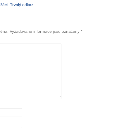
 žáci
.
Trvalý odkaz
.
něna.
Vyžadované informace jsou označeny
*