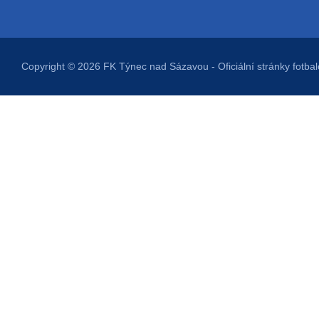
Copyright © 2026
FK Týnec nad Sázavou
- Oficiální stránky fot