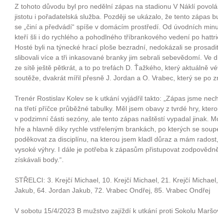
Z tohoto důvodu byl pro nedělní zápas na stadionu V Náklí povolá
jistotu i pořadatelská služba. Později se ukázalo, že tento zápas
se „činí a předvádí“ spíše v domácím prostředí. Od úvodních min
kteří šli i do rychlého a pohodlného tříbrankového vedení po hattr
Hosté byli na týnecké hrací ploše bezradní, nedokázali se prosad
slibovali více a tři inkasované branky jim sebrali sebevědomí. Ve 
ze sítě ještě pětkrát, a to po trefách D. Ťažkého, který aktuálně vé
soutěže, dvakrát mířil přesně J. Jordan a O. Vrabec, který se po 
Trenér Rostislav Kolev se k utkání vyjádřil takto: „Zápas jsme nech
na třetí příčce průběžné tabulky. Měl jsem obavy z tvrdé hry, kter
v podzimní části sezóny, ale tento zápas naštěstí vypadal jinak. M
hře a hlavně díky rychle vstřeleným brankách, po kterých se sou
poděkovat za disciplínu, na kterou jsem kladl důraz a mám radost,
vysoké výhry. I dále je potřeba k zápasům přistupovat zodpovědn
získávali body.“.
STŘELCI: 3. Krejčí Michael, 10. Krejčí Michael, 21. Krejčí Michael
Jakub, 64. Jordan Jakub, 72. Vrabec Ondřej, 85. Vrabec Ondřej
V sobotu 15/4/2023 B mužstvo zajíždí k utkání proti Sokolu Maršo