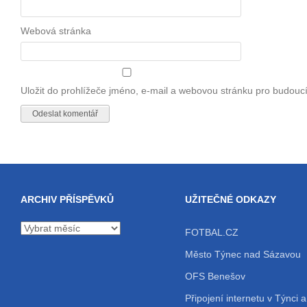
Webová stránka
Uložit do prohlížeče jméno, e-mail a webovou stránku pro budouc
ARCHIV PŘÍSPĚVKŮ
UŽITEČNÉ ODKAZY
Archiv
FOTBAL.CZ
příspěvků
Město Týnec nad Sázavou
OFS Benešov
Připojení internetu v Týnci a