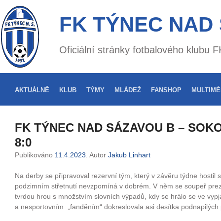
FK TÝNEC NAD
Oficiální stránky fotbalového klubu
AKTUÁLNĚ
KLUB
TÝMY
MLÁDEŽ
FANSHOP
MULTIMÉ
FK TÝNEC NAD SÁZAVOU B – SOK
8:0
Publikováno
11.4.2023
. Autor
Jakub Linhart
Na derby se připravoval rezervní tým, který v závěru týdne hostil
podzimním střetnutí nevzpomíná v dobrém. V něm se soupeř pre
tvrdou hrou s množstvím slovních výpadů, kdy se hrálo se ve vypj
a nesportovním „fanděním“ dokreslovala asi desítka podnapilých p