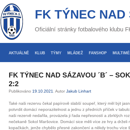
FK TÝNEC NAD
Oficiální stránky fotbalového klubu
AKTUÁLNĚ
KLUB
TÝMY
MLÁDEŽ
FANSHOP
MULTIMÉ
FK TÝNEC NAD SÁZAVOU ´B´ – SO
2:2
Publikováno
19.10.2021
. Autor
Jakub Linhart
Také naši rezervu čekal papírově slabší soupeř, který měl být jasn
potvrdit domácí neporazitelnost a jednu z předních příček v tabulce
naši rezervě nedařila, provázela ji řada nepřesností a zbrklých ro
nečekaně Sokol Maršovice. Domácí sice měli více ze hry a drželi
kopačkách, jenže chybělo přesné zakončení a někdy trochu více š