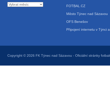
Archiv
FOTBAL.CZ
příspěvků
Město Týnec nad Sázavou
OFS Benešov
Připojení internetu v Týnci a
Copyright © 2026
FK Týnec nad Sázavou
- Oficiální stránky fot