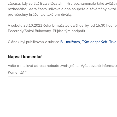
zápasu, kdy se tlačili za vítězstvím. Hru poznamenala také zvláštn
rozhodčího, která často udivovala oba soupeře a závěrečný hviz
pro všechny hráče, ale také pro diváky.
V sobotu 23.10.2021 čeká B mužstvo další derby, od 15:30 hod. 
Pecerady/Sokol Bukovany. Přijďte tým podpořit.
Článek byl publikován v rubrice
B - mužstvo
,
Tým dospělých
.
Trva
Napsat komentář
Vaše e-mailová adresa nebude zveřejněna.
Vyžadované informac
Komentář
*