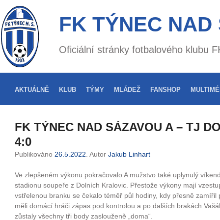
FK TÝNEC NAD
Oficiální stránky fotbalového klubu
AKTUÁLNĚ
KLUB
TÝMY
MLÁDEŽ
FANSHOP
MULTIMÉ
FK TÝNEC NAD SÁZAVOU A – TJ D
4:0
Publikováno
26.5.2022
. Autor
Jakub Linhart
Ve zlepšeném výkonu pokračovalo A mužstvo také uplynulý víkend
stadionu soupeře z Dolních Kralovic. Přestože výkony mají vzestu
vstřelenou branku se čekalo téměř půl hodiny, kdy přesně zamířil 
měli domácí hráči zápas pod kontrolou a po dalších brakách Vaš
zůstaly všechny tři body zaslouženě „doma“.