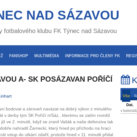
NEC NAD SÁZAVOU
nky fotbalového klubu FK Týnec nad Sázavou
EŽ
FANSHOP
MULTIMÉDIA
INFORMACE PRO ČLENY FK
REGI
VOU A- SK POSÁZAVAN POŘÍČÍ
K
Vše
inhart
Dat.
ání bodovat a zároveň navázat na dobrý výkon z minulého
v kalendá
át v derby tým SK Poříčí n/Sáz., kterému se zatím rovněž
již ve 2. minutě, když se zranil Vašák a naše defenziva tak
ž dobře nahradil Žarnecki, který hned po příchodu na hrací
át vstup do utkání zdařil, protože hned v 11. minutě přidal