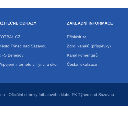
UŽITEČNÉ ODKAZY
ZÁKLADNÍ INFORMACE
FOTBAL.CZ
Přihlásit se
Město Týnec nad Sázavou
Zdroj kanálů (příspěvky)
OFS Benešov
Kanál komentářů
Připojení internetu v Týnci a okolí
Česká lokalizace
vou
- Oficiální stránky fotbalového klubu FK Týnec nad Sázavou