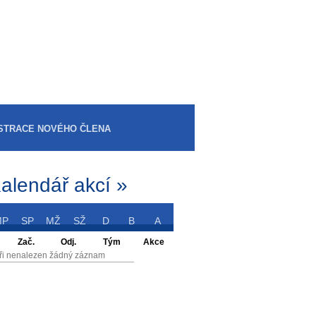
STRACE NOVÉHO ČLENA
alendář akcí »
MP
SP
MŽ
SŽ
D
B
A
Zač.
Odj.
Tým
Akce
ři nenalezen žádný záznam