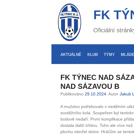
FK TÝ
Oficiální strá
AKTUÁLNĚ
KLUB
TÝMY
MLÁD
FK TÝNEC NAD SÁZA
NAD SÁZAVOU B
Publikováno
29.10.2024
. Autor
Jakub L
A mužstvo potřebovalo v nedělním utk
soutěžního kola. Soupeřem byl tentokr
bodově nedaří. První komplikace přišla 
dostala další trhlinu. Toho ale více ne
plochu otevřel skóre. Hráčům se tentokr