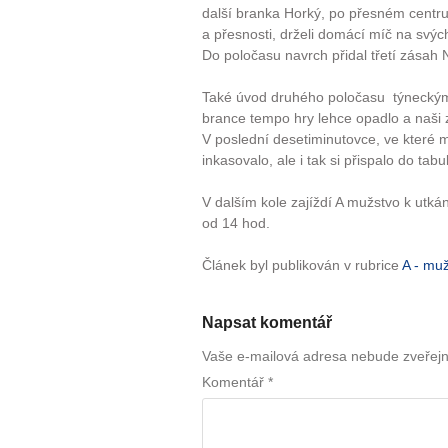
další branka Horký, po přesném centru
a přesnosti, drželi domácí míč na svýc
Do poločasu navrch přidal třetí zásah 
Také úvod druhého poločasu týneckým,
brance tempo hry lehce opadlo a naši zt
V poslední desetiminutovce, ve které 
inkasovalo, ale i tak si přispalo do tabul
V dalším kole zajíždí A mužstvo k utká
od 14 hod.
Článek byl publikován v rubrice
A - mu
Napsat komentář
Vaše e-mailová adresa nebude zveřej
Komentář
*