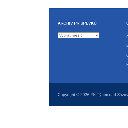
ARCHIV PŘÍSPĚVKŮ
Archiv
příspěvků
Copyright © 2026
FK Týnec nad Sáza