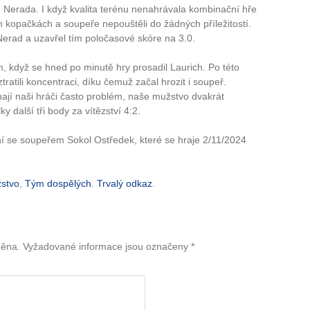
 Nerada. I když kvalita terénu nenahrávala kombinační hře
h kopačkách a soupeře nepouštěli do žádných příležitostí.
Nerad a uzavřel tím poločasové skóre na 3.0.
 když se hned po minutě hry prosadil Laurich. Po této
ratili koncentraci, díku čemuž začal hrozit i soupeř.
mají naši hráči často problém, naše mužstvo dvakrát
ky další tři body za vítězství 4:2.
ní se soupeřem Sokol Ostředek, které se hraje 2/11/2024
žstvo
,
Tým dospělých
.
Trvalý odkaz
.
něna.
Vyžadované informace jsou označeny
*