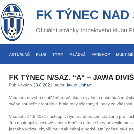
FK TÝNEC NAD
Oficiální stránky fotbalového klubu
AKTUÁLNĚ
KLUB
TÝMY
MLÁDEŽ
FANSHOP
MULTIMÉ
FK TÝNEC N/SÁZ. “A“ – JAWA DIVIŠ
Publikováno
23.8.2021
. Autor
Jakub Linhart
Vstup do nového soutěžního ročníku se vydařilo našemu A mužstvu
svého soupeře přehrálo a bralo tedy všechny tři body za vítězství.
V sobotu 14.8.2021 nastoupil A tým na domácím stadionu proti os
Ten nastoupil v sestavě v osmi hráčích a to se brzy projevilo na s
jasného vítěze, chyběl mu však náboj a horké letní počasí také ne