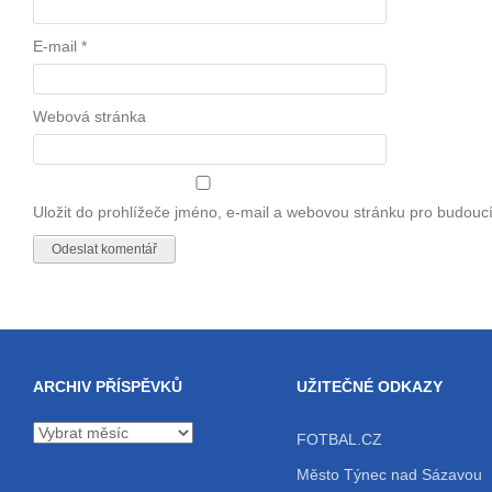
E-mail
*
Webová stránka
Uložit do prohlížeče jméno, e-mail a webovou stránku pro budouc
ARCHIV PŘÍSPĚVKŮ
UŽITEČNÉ ODKAZY
Archiv
FOTBAL.CZ
příspěvků
Město Týnec nad Sázavou