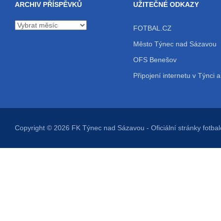
ARCHIV PŘÍSPĚVKŮ
UŽITEČNÉ ODKAZY
Archiv
FOTBAL.CZ
příspěvků
Město Týnec nad Sázavou
OFS Benešov
Připojení internetu v Týnci a
Copyright © 2026
FK Týnec nad Sázavou
- Oficiální stránky fot