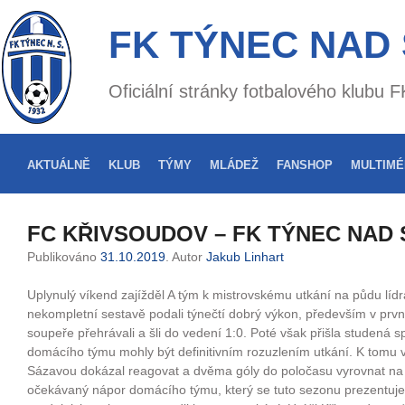
FK TÝNEC NAD
Oficiální stránky fotbalového klubu
AKTUÁLNĚ
KLUB
TÝMY
MLÁDEŽ
FANSHOP
MULTIMÉ
FC KŘIVSOUDOV – FK TÝNEC NAD 
Publikováno
31.10.2019
. Autor
Jakub Linhart
Uplynulý víkend zajížděl A tým k mistrovskému utkání na půdu líd
nekompletní sestavě podali týnečtí dobrý výkon, především v prv
soupeře přehrávali a šli do vedení 1:0. Poté však přišla studená s
domácího týmu mohly být definitivním rozuzlením utkání. K tomu
Sázavou dokázal reagovat a dvěma góly do poločasu vyrovnat na 
očekávaný nápor domácího týmu, který se tuto sezonu prezentuje