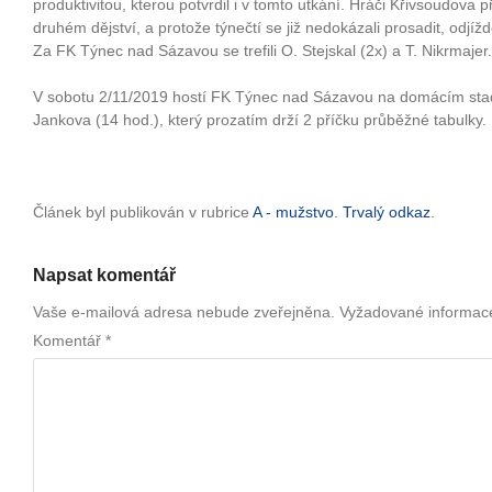
produktivitou, kterou potvrdil i v tomto utkání. Hráči Křivsoudova př
druhém dějství, a protože týnečtí se již nedokázali prosadit, odjíž
Za FK Týnec nad Sázavou se trefili O. Stejskal (2x) a T. Nikrmajer.
V sobotu 2/11/2019 hostí FK Týnec nad Sázavou na domácím stad
Jankova (14 hod.), který prozatím drží 2 příčku průběžné tabulky.
Článek byl publikován v rubrice
A - mužstvo
.
Trvalý odkaz
.
Napsat komentář
Vaše e-mailová adresa nebude zveřejněna.
Vyžadované informac
Komentář
*