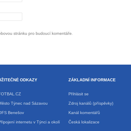
webovou stránku pro budoucí komentáře.
UŽITEČNÉ ODKAZY
ZÁKLADNÍ INFORMACE
FOTBAL.CZ
Přihlásit se
Město Týnec nad Sázavou
Zdroj kanálů (příspěvky)
OFS Benešov
Kanál komentářů
Připojení internetu v Týnci a okolí
Česká lokalizace