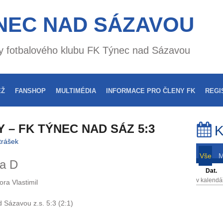
NEC NAD SÁZAVOU
nky fotbalového klubu FK Týnec nad Sázavou
EŽ
FANSHOP
MULTIMÉDIA
INFORMACE PRO ČLENY FK
REGI
– FK TÝNEC NAD SÁZ 5:3
K
trášek
Vše
na D
Dat.
v kalendá
ra Vlastimil
Sázavou z.s. 5:3 (2:1)