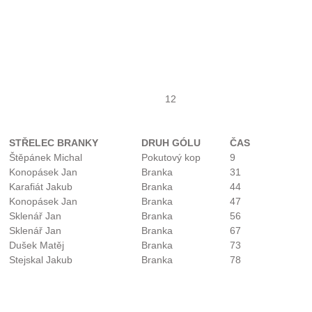
12
STŘELEC BRANKY
DRUH GÓLU
ČAS
Štěpánek Michal
Pokutový kop
9
Konopásek Jan
Branka
31
Karafiát Jakub
Branka
44
Konopásek Jan
Branka
47
Sklenář Jan
Branka
56
Sklenář Jan
Branka
67
Dušek Matěj
Branka
73
Stejskal Jakub
Branka
78