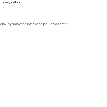
.
Trvalý odkaz
.
něna.
Vyžadované informace jsou označeny
*