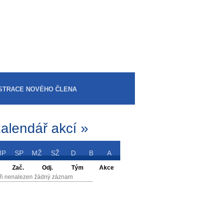
STRACE NOVÉHO ČLENA
alendář akcí »
MP
SP
MŽ
SŽ
D
B
A
Zač.
Odj.
Tým
Akce
ři nenalezen žádný záznam