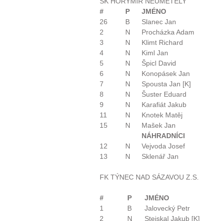
SK HORYMÍR NEUMĚTELY
#
P
JMÉNO
26
B
Slanec Jan
2
N
Procházka Adam
3
N
Klimt Richard
4
N
Kiml Jan
5
N
Špicl David
6
N
Konopásek Jan
7
N
Spousta Jan [K]
8
N
Šuster Eduard
9
N
Karafiát Jakub
11
N
Knotek Matěj
15
N
Mašek Jan
NÁHRADNÍCI
12
N
Vejvoda Josef
13
N
Sklenář Jan
FK TÝNEC NAD SÁZAVOU Z.S.
#
P
JMÉNO
1
B
Jalovecký Petr
2
N
Stejskal Jakub [K]