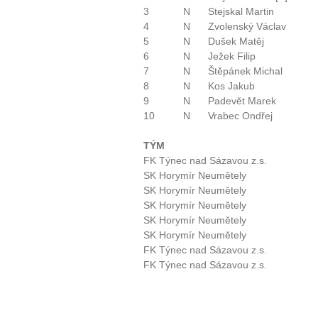
3
N
Stejskal Martin
4
N
Zvolenský Václav
5
N
Dušek Matěj
6
N
Ježek Filip
7
N
Štěpánek Michal
8
N
Kos Jakub
9
N
Padevět Marek
10
N
Vrabec Ondřej
TÝM
FK Týnec nad Sázavou z.s.
SK Horymír Neumětely
SK Horymír Neumětely
SK Horymír Neumětely
SK Horymír Neumětely
SK Horymír Neumětely
FK Týnec nad Sázavou z.s.
FK Týnec nad Sázavou z.s.