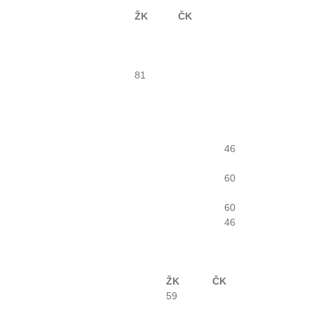
ŽK
ČK
81
46
60
60
46
ŽK
ČK
59