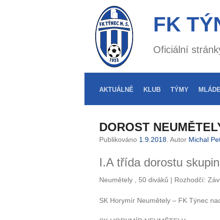
FK TÝ
Oficiální strá
AKTUÁLNĚ
KLUB
TÝMY
MLÁD
DOROST NEUMĚTELY 
Publikováno
1.9.2018
. Autor
Michal Pe
I.A třída dorostu skupi
Neumětely , 50 diváků | Rozhodčí: Závo
SK Horymír Neumětely – FK Týnec nad 