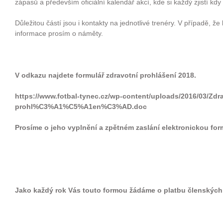
zápasů a především oficiální kalendář akcí, kde si každý zjistí kdy
Důležitou částí jsou i kontakty na jednotlivé trenéry. V případě, že 
informace prosím o náměty.
V odkazu najdete formulář zdravotní prohlášení 2018.
https://www.fotbal-tynec.cz/wp-content/uploads/2016/03/Z
prohl%C3%A1%C5%A1en%C3%AD.doc
Prosíme o jeho vyplnění a zpětném zaslání elektronickou fo
Jako každý rok Vás touto formou žádáme o platbu členských 