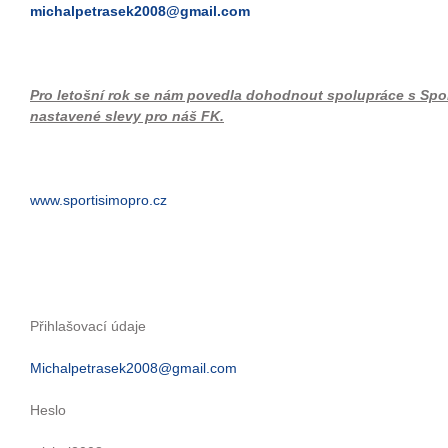
michalpetrasek2008@gmail.com
Pro letošní rok se nám povedla dohodnout spolupráce s Spor
nastavené slevy pro náš FK.
www.sportisimopro.cz
Přihlašovací údaje
Michalpetrasek2008@gmail.com
Heslo