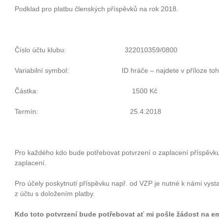
Podklad pro platbu členských příspěvků na rok 2018.
Číslo účtu klubu: 322010359/0800
Variabilní symbol: ID hráče – najdete v příloze toho
Částka: 1500 Kč
Termín: 25.4.2018
Pro každého kdo bude potřebovat potvrzení o zaplacení příspěvku
zaplacení.
Pro účely poskytnutí příspěvku např. od VZP je nutné k námi vysta
z účtu s doložením platby.
Kdo toto potvrzení bude potřebovat ať mi pošle žádost na em