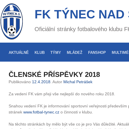
FK TÝNEC NAD
Oficiální stránky fotbalového klubu
AKTUÁLNĚ
KLUB
TÝMY
MLÁDEŽ
FANSHOP
MULTIMÉ
ČLENSKÉ PŘÍSPĚVKY 2018
Publikováno
12.4.2018
. Autor
Michal Petrášek
Za vedení FK vám přeji vše nejlepší do nového roku 2018.
Snahou vedení FK je informování sportovní veřejnosti především
stránek
www.fotbal-tynec.cz
o činnosti v klubu.
Na těchto stránkách by mělo být vše co je pro Vás důležité. Aktuáln