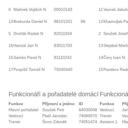
6
Malínek Vojtěch N
00010143
11
Vavrek Jakub
12
Breburda Daniel N
88101201
86
12
Khamuljak Pa
5
Dvořák Radek N
82011934
2
Souček Josef
16
Hanzal Jan N
83011703
13
Stejskal Mart
15
Samko Pavel N
81110242
14
Čery Ivan N
17
Pospíšil Tomáš N
75040440
15
Pazdera Rad
Funkcionáři a pořadatelé domácí
Funkcionář
Funkce
Příjmení a jméno
ID
Funkce
Př
Hlavní pořadatel
Souček Petr
64030048
Vedoucí
Ja
Vedoucí
Platil Jaroslav
74080670
Trenér
Vav
Trenér
Šrom Zdeněk
74051474
Asistent 1
Hl