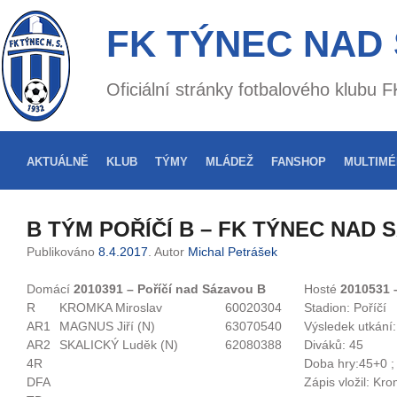
FK TÝNEC NAD
Oficiální stránky fotbalového klubu
AKTUÁLNĚ
KLUB
TÝMY
MLÁDEŽ
FANSHOP
MULTIMÉ
B TÝM POŘÍČÍ B – FK TÝNEC NAD 
Publikováno
8.4.2017
. Autor
Michal Petrášek
Domácí
2010391 – Poříčí nad Sázavou B
Hosté
2010531 
R
KROMKA Miroslav
60020304
Stadion:
Poříčí
AR1
MAGNUS Jiří (N)
63070540
Výsledek utkání:
AR2
SKALICKÝ Luděk (N)
62080388
Diváků:
45
4R
Doba hry:
45+0 ;
DFA
Zápis vložil:
Krom