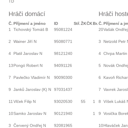
TD
Hráči domácí
Hráči host
Č.
Příjmení a jméno
ID
Stř.
ŽK
ČK
Br.
Č.
Příjmení a j
1
Tichovský Tomáš B
95081224
20
Vašák Ondřej
2
Wainer Jiří N
95080771
3
Netzold Petr 
4
Platil Jaroslav N
98121240
4
Chrpa Martin
13
Pongó Robert N
94091126
5
Novák Ondře
7
Pavlečko Vladimír N
90090300
6
Kavoň Richar
9
Janků Jaroslav
(K)
N
97031437
7
Vavrek Jaros
11
Vlček Filip N
93020530
55
1
8
Víšek Lukáš 
10
Samko Jaroslav N
90121940
1
9
Vosička Bore
3
Červený Ondřej N
92081965
10
Hlaváček Ja