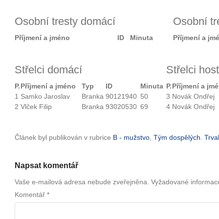
Osobní tresty domácí
Osobní tr
Příjmení a jméno
ID
Minuta
Příjmení a jm
Střelci domácí
Střelci hos
P.
Příjmení a jméno
Typ
ID
Minuta
P.
Příjmení a jm
1
Samko Jaroslav
Branka
90121940
50
3
Novák Ondřej
2
Vlček Filip
Branka
93020530
69
4
Novák Ondřej
Článek byl publikován v rubrice
B - mužstvo
,
Tým dospělých
.
Trva
Napsat komentář
Vaše e-mailová adresa nebude zveřejněna.
Vyžadované informac
Komentář
*