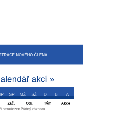
STRACE NOVÉHO ČLENA
alendář akcí »
MP
SP
MŽ
SŽ
D
B
A
Zač.
Odj.
Tým
Akce
ři nenalezen žádný záznam