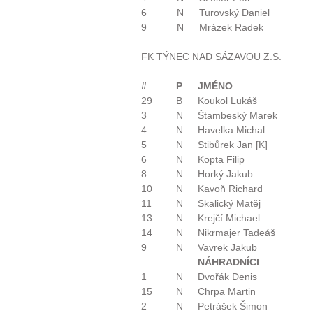
6
N
Turovský Daniel
9
N
Mrázek Radek
FK TÝNEC NAD SÁZAVOU Z.S.
#
P
JMÉNO
29
B
Koukol Lukáš
3
N
Štambeský Marek
4
N
Havelka Michal
5
N
Stibůrek Jan [K]
6
N
Kopta Filip
8
N
Horký Jakub
10
N
Kavoň Richard
11
N
Skalický Matěj
13
N
Krejčí Michael
14
N
Nikrmajer Tadeáš
9
N
Vavrek Jakub
NÁHRADNÍCI
1
N
Dvořák Denis
15
N
Chrpa Martin
2
N
Petrášek Šimon