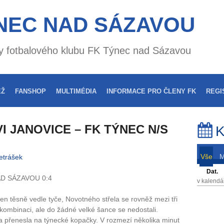
NEC NAD SÁZAVOU
nky fotbalového klubu FK Týnec nad Sázavou
EŽ
FANSHOP
MULTIMÉDIA
INFORMACE PRO ČLENY FK
REGI
I JANOVICE – FK TÝNEC N/S
K
Vše
etrášek
Dat.
D SÁZAVOU 0:4
v kalendá
n těsně vedle tyče, Novotného střela se rovněž mezi tři
 kombinaci, ale do žádné velké šance se nedostali.
 přenesla na týnecké kopačky. V rozmezí několika minut