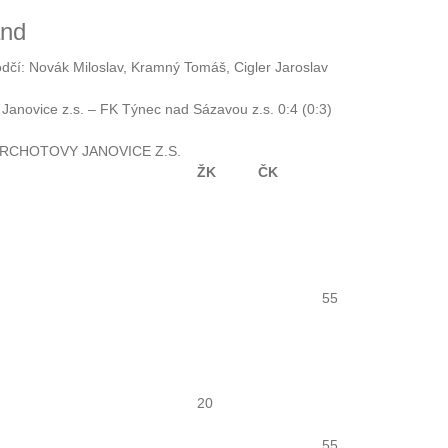
and
odčí: Novák Miloslav, Kramný Tomáš, Cigler Jaroslav
Janovice z.s. – FK Týnec nad Sázavou z.s. 0:4 (0:3)
RCHOTOVY JANOVICE Z.S.
ŽK
ČK
55
20
55