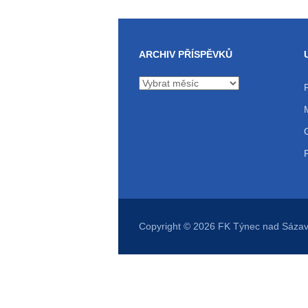
ARCHIV PŘÍSPĚVKŮ
Archiv
příspěvků
Copyright © 2026
FK Týnec nad Sáza