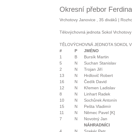
Okresní přebor Ferdin
Vrchotovy Janovice , 35 diváků | Rozh
Tělovýchovná jednota Sokol Vrchotovy 
TĚLOVÝCHOVNÁ JEDNOTA SOKOL V
#
P
JMÉNO
1
B
Bursík Martin
5
N
Suchan Stanislav
2
N
Trojan Jiří
13
N
Hrdlovič Robert
16
N
Čedík David
12
N
Křemen Ladislav
8
N
Linhart Radek
10
N
Sochůrek Antonín
15
N
Pešta Vladimír
11
N
Němec Pavel [K]
7
N
Novotný Jan
NÁHRADNÍCI
4
N
Szekér Petr