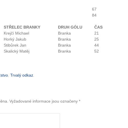
67
84
STŘELEC BRANKY
DRUH GÓLU
ČAS
Krejčí Michael
Branka
21
Horký Jakub
Branka
25
Stibůrek Jan
Branka
44
Skalický Matěj
Branka
52
žstvo
.
Trvalý odkaz
.
něna.
Vyžadované informace jsou označeny
*