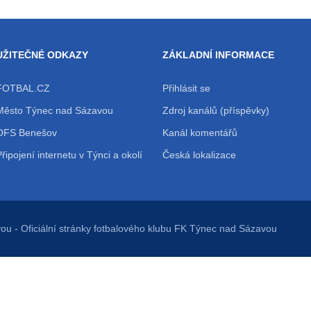
UŽITEČNÉ ODKAZY
ZÁKLADNÍ INFORMACE
FOTBAL.CZ
Přihlásit se
Město Týnec nad Sázavou
Zdroj kanálů (příspěvky)
OFS Benešov
Kanál komentářů
Připojení internetu v Týnci a okolí
Česká lokalizace
vou
- Oficiální stránky fotbalového klubu FK Týnec nad Sázavou