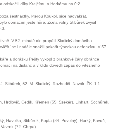
 a odskočili díky Krejčímu a Horkému na 0:2.
oza šestnáctky, kterou Koukol, sice nadvakrát,
ylo domácím ještě hůře. Zcela volný Stibůrek zvýšil
:3.
ivně. V 52. minutě ale propálil Skalický domácího
ičští se i nadále snažili pokořit týneckou defenzívu. V 57.
ankáře a dorážku Pešty vykopl z brankové čáry obránce
omácí na distanc a v klidu dovedli zápas do vítězného
. J. Stibůrek, 52. M. Skalický. Rozhodčí: Novák. ŽK: 1:1.
n, Hrdlovič, Čedík, Křemen (55. Szekér), Linhart, Sochůrek,
ý, Havelka, Stibůrek, Kopta (84. Povolný), Horký, Kavoň,
, Vavrek (72. Chrpa).