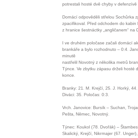
potrestali hosté dvě chyby v defenzívě
Domácí odpověděli střelou Sochůrka zp
zpacifikoval. Před odchodem do kabin b
z hranice šestnáctky „angličanem“ na 0
I ve druhém poločase začali domácí akt
brankáře a bylo rozhodnuto – 0:4. Janov
minutě
nastřelil Novotný z několika metrů br
Týnce. Ve zbytku zápasu drželi hosté d
konce.
Branky: 21. M. Krejčí, 25. J. Horký, 44
Diváci: 35. Poločas: 0:3.
Vrch. Janovice: Bursík – Suchan, Troja
Pešta, Němec, Novotný.
Týnec: Koukol (78. Dvořák) – Štambesk
Skalický, Krejčí, Nikrmajer (67. Unger)