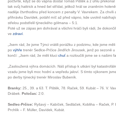
počtvrté, když se do vápna dostal Tomáš Pištěk a z úhlu překona
tak svůj hattrick a hned šel střídat, jelikož hrál se zraněním holeně
naděje čtvrthodinu před koncem z penalty V. Vavrekem. Za chvíli al
přihrávku Davídek, potáhl míč až před vápno, kde uvolnil nabíhaj
střelou podstřelil týneckého gólmana – 5:1.
Poté už se zápas jen dohrával a všichni hráči byli rádi, že dokonči
ve
zdraví
.
„Jsem rád, že jsme Týnci vrátili porážku z podzimu, kde jsme měl
po
výhře
trenér Sedlce-Prčice Jindřich Jirousek, jenž po sezoně u
končí: „Jsem rád, že měli kluci
chuť
a rozloučili jsme se s našimi 
„Zasloužená výhra domácích. Náš přístup k utkání byl katastrofální
vzadu jsme byli moc hodní a vepředu jaloví. S tímto výkonem jsme 
po derby týnecký trenér Miroslav Bubeník.
Branky:
25., 39. a 63. T. Pištěk, 78. Raček, 59. Kubát – 76. V. Va
Drábek.
Poločas:
2:0.
Sedlec-Prčice:
Ryšavý – Kabíček, Sedláček, Kobliha – Raček, P. B
Prchlík – F. Müller, Davídek, Kubát.