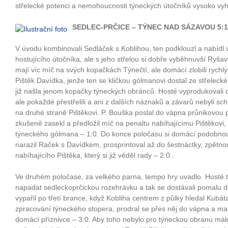
střelecké potenci a nemohoucnosti týneckých útočníků vysoko vyhr
SEDLEC-PRČICE – TÝNEC NAD SÁZAVOU 5:1
V úvodu kombinovali Sedláček s Koblihou, ten podklouzl a nabídl v
hostujícího útočníka, ale s jeho střelou si dobře vyběhnuvší Ryšavý
mají víc míč na svých kopačkách Týnečtí, ale domácí zlobili rychl
Pištěk Davídka, jenže ten se kličkou gólmanovi dostal ze střeleck
již našla jenom kopačky týneckých obránců. Hosté vyprodukovali d
ale pokaždé přestřelili a ani z dalších náznaků a závarů nebyli sch
na druhé straně Pištěkovi. P. Bouška poslal do vápna průnikovou p
zkušeně zasekl a předložil míč na penaltu nabíhajícímu Pištěkovi, 
týneckého gólmana – 1:0. Do konce poločasu si domácí podobnou 
narazil Raček s Davídkem, prosprintoval až do šestnáctky, zpětno
nabíhajícího Pištěka, který si již věděl rady – 2:0..
Ve druhém poločase, za velkého parna, tempo hry uvadlo. Hosté tr
napadat sedleckoprčickou rozehrávku a tak se dostávali pomalu d
vypařil po třetí brance, když Kobliha centrem z půlky hledal Kubát
zpracování týneckého stopera, prodral se přes něj do vápna a maz
domácí příznivce – 3:0. Aby toho nebylo pro týneckou obranu málo