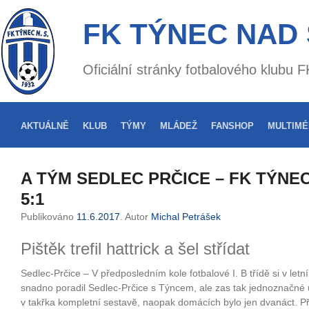
FK TÝNEC NAD
Oficiální stránky fotbalového klubu
AKTUÁLNĚ
KLUB
TÝMY
MLÁDEŽ
FANSHOP
MULTIMÉ
A TÝM SEDLEC PRČICE – FK TÝNE
5:1
Publikováno
11.6.2017
. Autor
Michal Petrášek
Pištěk trefil hattrick a šel střídat
Sedlec-Prčice – V předposledním kole fotbalové I. B třídě si v le
snadno poradil Sedlec-Prčice s Týncem, ale zas tak jednoznačné ut
v takřka kompletní sestavě, naopak domácích bylo jen dvanáct. Př