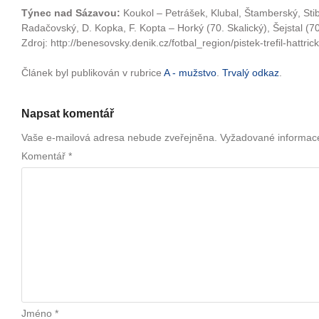
Týnec nad Sázavou:
Koukol – Petrášek, Klubal, Štamberský, Stib
Radačovský, D. Kopka, F. Kopta – Horký (70. Skalický), Šejstal (70
Zdroj: http://benesovsky.denik.cz/fotbal_region/pistek-trefil-hattri
Článek byl publikován v rubrice
A - mužstvo
.
Trvalý odkaz
.
Napsat komentář
Vaše e-mailová adresa nebude zveřejněna.
Vyžadované informac
Komentář
*
Jméno
*