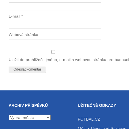
E-mail
*
Webová stránka
Uložit do prohlížeče jméno, e-mail a webovou stránku pro budouc
ARCHIV PŘÍSPĚVKŮ
UŽITEČNÉ ODKAZY
Archiv
FOTBAL.CZ
příspěvků
Město Týnec nad Sázavou