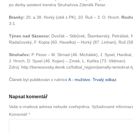
po derby asistent trenéra Struhařova Zdeněk Pessr.
Branky:
20. a 38. Horký (obě z PK), 10. Ruš – 3. O. Hroch.
Rozho
3:1.
Týnec nad Sázavou:
Dvořák – Stibůrek, Štamberský, Petrášek, Ni
Radačovský, F. Kopta (60. Havelka) – Horký (87. Linhart), Ruš (58.
Struhařov:
P. Pessr – M. Strnad (46. Michálek), J. Sysel, Hanibal
J. Hroch, D. Sysel (46. Kojan) – Zmek, L. Kaňka (73. Vildman).
Zdroj: http://benesovsky.denik.cz/fotbal_region/penalty-tentokrat-
Článek byl publikován v rubrice
A - mužstvo
.
Trvalý odkaz
.
Napsat komentář
Vaše e-mailová adresa nebude zveřejněna.
Vyžadované informac
Komentář
*