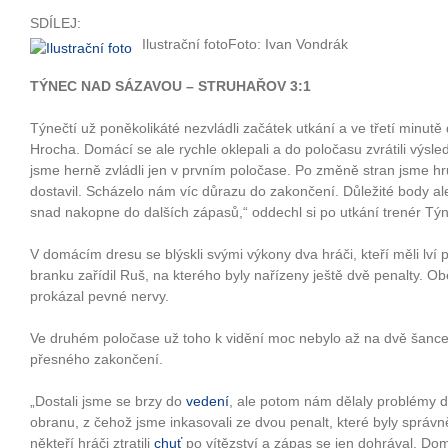
SDÍLEJ:
Ilustrační fotoFoto: Ivan Vondrák
TÝNEC NAD SÁZAVOU – STRUHAŘOV 3:1
Týnečtí už poněkolikáté nezvládli začátek utkání a ve třetí minutě
Hrocha. Domácí se ale rychle oklepali a do poločasu zvrátili výsl
jsme herně zvládli jen v prvním poločase. Po změně stran jsme hru
dostavil. Scházelo nám víc důrazu do zakončení. Důležité body al
snad nakopne do dalších zápasů,“ oddechl si po utkání trenér Tý
V domácím dresu se blýskli svými výkony dva hráči, kteří měli lví
branku zařídil Ruš, na kterého byly nařízeny ještě dvě penalty. Ob
prokázal pevné nervy.
Ve druhém poločase už toho k vidění moc nebylo až na dvě šance
přesného zakončení.
„Dostali jsme se brzy do
vedení
, ale potom nám dělaly problémy 
obranu, z čehož jsme inkasovali ze dvou penalt, které byly správ
někteří hráči ztratili
chuť
po vítězství a zápas se jen dohrával. Dom