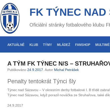
FK TÝNEC NAD
Oficiální stránky fotbalového klubu
AKTUÁLNĚ
KLUB
TÝMY
MLÁDEŽ
FANSHOP
MULTIMÉ
A TÝM FK TÝNEC N/S – STRUHAŘOV
Publikováno
24.9.2017
. Autor
Michal Petrášek
Penalty tentokrát Týnci šly
Týnec nad Sázavou – V okresním derby fotbalové I. B třídě zabra
Týnec nad Sázavou, když porazil nováčka ze Struhařova, také d
24.9.2017