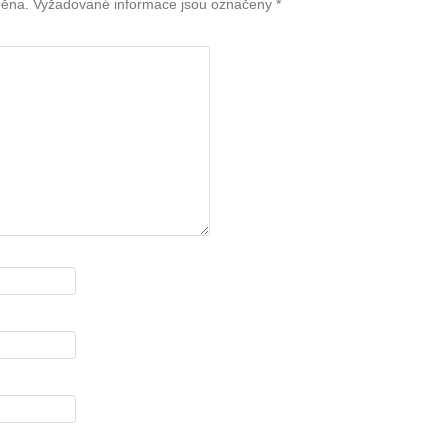
něna.
Vyžadované informace jsou označeny
*