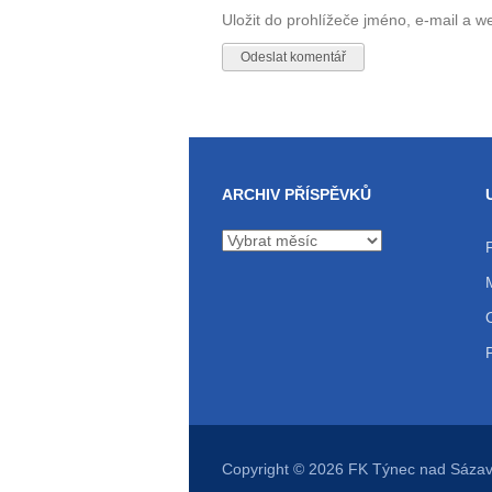
Uložit do prohlížeče jméno, e-mail a 
ARCHIV PŘÍSPĚVKŮ
Archiv
příspěvků
Copyright © 2026
FK Týnec nad Sáza