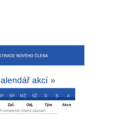
STRACE NOVÉHO ČLENA
alendář akcí »
MP
SP
MŽ
SŽ
D
B
A
Zač.
Odj.
Tým
Akce
ři nenalezen žádný záznam