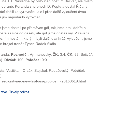
al na 1:1. Následně byl vyloučen hostům Bečvář, ale místo
 obraně, Koranda si přehodil D. Koptu a dostal Říčany
í tlačili za vyrovnání, ale i přes další vyloučení dvou
 jim nepodařilo vyrovnat.
že jsme dostali po přestávce gól, tak jsme hráli dobře a
hosté šli sice do deseti, ale gól jsme dostali my. V závěru
vózním hostům, kterými byli další dva hráči vyloučeni, jsme
ase hrající trenér Týnce Radek Skála.
oranda.
Rozhodčí:
Vyhnanovský.
ŽK:
3:4.
ČK:
66. Bečvář,
y).
Diváci:
100.
Poločas:
0:0.
ta, Vosička – Orsák, Stejskal, Radačovský, Petrášek
).
al_region/tynec-nevyhral-ani-proti-osmi-20160619.html
žstvo
.
Trvalý odkaz
.