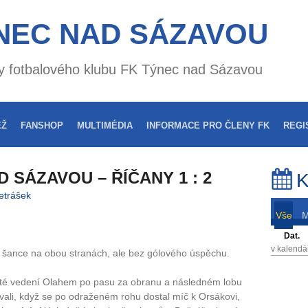
NEC NAD SÁZAVOU
nky fotbalového klubu FK Týnec nad Sázavou
EŽ
FANSHOP
MULTIMÉDIA
INFORMACE PRO ČLENY FK
REGI
 SÁZAVOU – ŘÍČANY 1 : 2
K
etrášek
Vše
Dat.
v kalendá
šance na obou stranách, ale bez gólového úspěchu.
sté vedení Olahem po pasu za obranu a následném lobu
ali, když se po odraženém rohu dostal míč k Orsákovi,