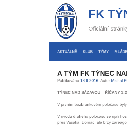
FK TÝ
Oficiální strá
AKTUÁLNĚ
KLUB
TÝMY
MLÁD
A TÝM FK TÝNEC NAD
Publikováno
18.6.2016
. Autor
Michal P
TÝNEC NAD SÁZAVOU – ŘÍČANY 1:2
V prvním bezbrankovém poločase byly 
V úvodu druhého poločasu se ujali ho
přes Vašáka. Domácí ale brzy zareagov