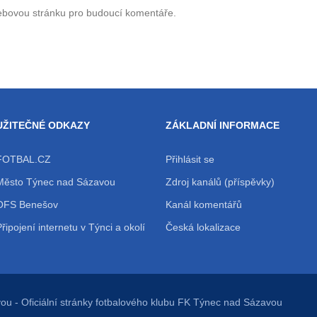
webovou stránku pro budoucí komentáře.
UŽITEČNÉ ODKAZY
ZÁKLADNÍ INFORMACE
FOTBAL.CZ
Přihlásit se
Město Týnec nad Sázavou
Zdroj kanálů (příspěvky)
OFS Benešov
Kanál komentářů
Připojení internetu v Týnci a okolí
Česká lokalizace
vou
- Oficiální stránky fotbalového klubu FK Týnec nad Sázavou