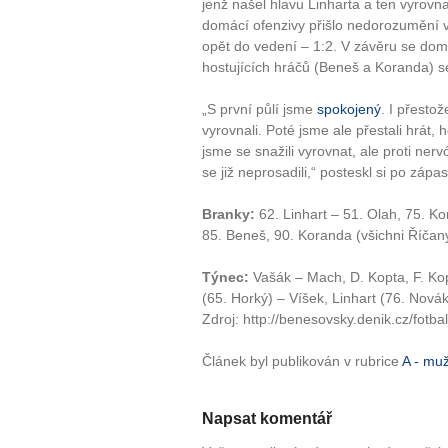
jenž našel hlavu Linharta a ten vyrovn
domácí ofenzivy přišlo nedorozumění v
opět do vedení – 1:2. V závěru se domác
hostujících hráčů (Beneš a Koranda) se
„S první půlí jsme
spokojený
. I přesto
vyrovnali. Poté jsme ale přestali hrát, 
jsme se snažili vyrovnat, ale proti ner
se již neprosadili,“ posteskl si po záp
Branky:
62. Linhart – 51. Olah, 75. K
85. Beneš, 90. Koranda (všichni Říčan
Týnec:
Vašák – Mach, D. Kopta, F. Kop
(65. Horký) – Víšek, Linhart (76. Novák
Zdroj: http://benesovsky.denik.cz/fotb
Článek byl publikován v rubrice
A - mu
Napsat komentář