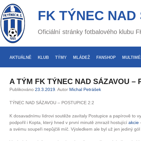
FK TÝNEC NAD
Oficiální stránky fotbalového klubu
AKTUÁLNĚ
KLUB
TÝMY
MLÁDEŽ
FANSHOP
MULTIMÉ
A TÝM FK TÝNEC NAD SÁZAVOU – 
Publikováno
23.3.2019
. Autor
Michal Petrášek
TÝNEC NAD SÁZAVOU – POSTUPICE 2:2
K dosavadnímu lídrovi soutěže zavítaly Postupice a papírově to 
podpořil i Kopta, který hned v první minutě zmrazil hostující
akcie
–
a svému soupeři nepůjčili míč. Výsledkem ale byl už jen jediný gó