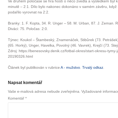
Ve druhém poločase se hra hostí o něco zvedla a výsledkem byl k
minutě – 2:1. Dílo bylo nakonec dokonáno v samém závěru, když
podařilo vyrovnat na 2:2.
Branky: 1. F. Kopta, 34. R. Unger – 58. M. Urban, 87. J. Zeman. Ro
Diváci: 75. Poločas: 2:0.
Týnec: Koukol – Štambeský, Znamenáček, Stibůrek (73. Petrášek)
(65. Horký), Unger, Havelka, Povolný (46. Vavrek), Krejčí (73. Stej
Zdroj: https://benesovsky.denik.cz/fotbal-okres/start-okresu-tymy
20190326.html
Článek byl publikován v rubrice
A - mužstvo
.
Trvalý odkaz
.
Napsat komentář
Vaše e-mailová adresa nebude zveřejněna.
Vyžadované informac
Komentář
*