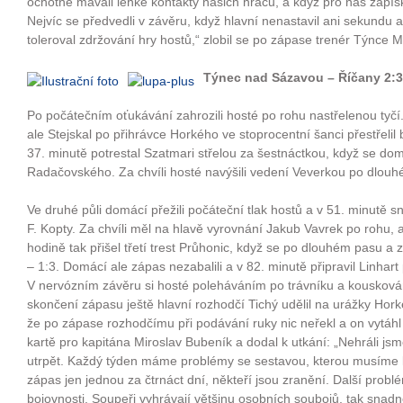
ochotně mávali lehké kontakty našich hráčů, a když pro nás zapíska
Nejvíc se předvedli v závěru, když hlavní nenastavil ani sekundu a
toleroval zdržování hry hostů,“ zlobil se po zápase trenér Týnce M
Týnec nad Sázavou – Říčany 2:3 
Po počátečním oťukávání zahrozili hosté po rohu nastřelenou tyč
ale Stejskal po přihrávce Horkého ve stoprocentní šanci přestřelil
37. minutě potrestal Szatmari střelou za šestnáctkou, když se do
Radačovského. Za chvíli hosté navýšili vedení Veverkou po dlou
Ve druhé půli domácí přežili počáteční tlak hostů a v 51. minutě sn
F. Kopty. Za chvíli měl na hlavě vyrovnání Jakub Vavrek po rohu,
hodině tak přišel třetí trest Průhonic, když se po dlouhém pasu a 
– 1:3. Domácí ale zápas nezabalili a v 82. minutě připravil Linhar
V nervózním závěru si hosté poleháváním po trávníku a kouskování
skončení zápasu ještě hlavní rozhodčí Tichý udělil na urážky Hork
že po zápase rozhodčímu při podávání ruky nic neřekl a on vytáhl 
kartě pro kapitána Miroslav Bubeník a dodal k utkání: „Nehráli js
utrpět. Každý týden máme problémy se sestavou, kterou musíme l
zápas jen jednou za čtrnáct dní, někteří jsou zranění. Další probl
bojovnosti. Soupeři vyhrávají většinu osobních soubojů, tak snadn