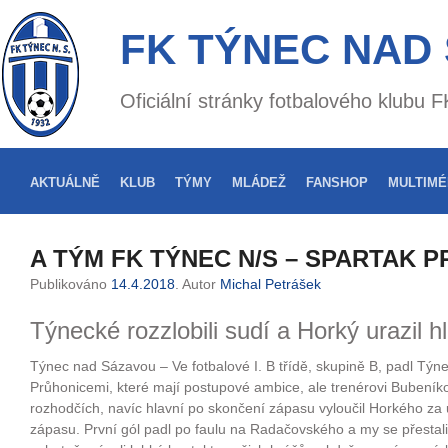
FK TÝNEC NAD
Oficiální stránky fotbalového klubu
AKTUÁLNĚ
KLUB
TÝMY
MLÁDEŽ
FANSHOP
MULTIMÉ
A TÝM FK TÝNEC N/S – SPARTAK P
Publikováno
14.4.2018
. Autor
Michal Petrášek
Týnecké rozzlobili sudí a Horký urazil h
Týnec nad Sázavou – Ve fotbalové I. B třídě, skupině B, padl T
Průhonicemi, které mají postupové ambice, ale trenérovi Bubeníkov
rozhodčích, navíc hlavní po skončení zápasu vyloučil Horkého za u
zápasu. První gól padl po faulu na Radačovského a my se přestali