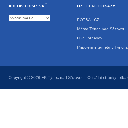
ARCHIV PŘÍSPĚVKŮ
UŽITEČNÉ ODKAZY
Archiv
FOTBAL.CZ
příspěvků
Město Týnec nad Sázavou
OFS Benešov
Připojení internetu v Týnci a
Copyright © 2026
FK Týnec nad Sázavou
- Oficiální stránky fot