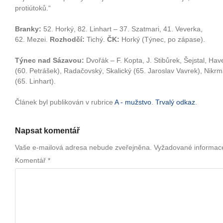
protiútoků.“
Branky:
52. Horký, 82. Linhart – 37. Szatmari, 41. Veverka,
62. Mezei.
Rozhodčí:
Tichý.
ČK:
Horký (Týnec, po zápase).
Týnec nad Sázavou:
Dvořák – F. Kopta, J. Stibůrek, Šejstal, Ha
(60. Petrášek), Radačovský, Skalický (65. Jaroslav Vavrek), Nikrma
(65. Linhart).
Článek byl publikován v rubrice
A - mužstvo
.
Trvalý odkaz
.
Napsat komentář
Vaše e-mailová adresa nebude zveřejněna.
Vyžadované informac
Komentář
*