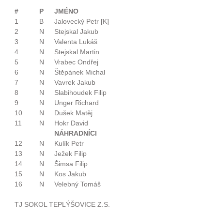
#
P
JMÉNO
1
B
Jalovecký Petr [K]
2
N
Stejskal Jakub
3
N
Valenta Lukáš
4
N
Stejskal Martin
5
N
Vrabec Ondřej
6
N
Štěpánek Michal
7
N
Vavrek Jakub
8
N
Slabihoudek Filip
9
N
Unger Richard
10
N
Dušek Matěj
11
N
Hokr David
NÁHRADNÍCI
12
N
Kulík Petr
13
N
Ježek Filip
14
N
Šimsa Filip
15
N
Kos Jakub
16
N
Velebný Tomáš
TJ SOKOL TEPLÝŠOVICE Z.S.