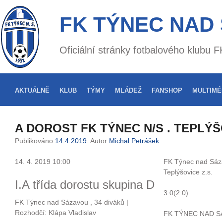
FK TÝNEC NAD
Oficiální stránky fotbalového klubu
AKTUÁLNĚ
KLUB
TÝMY
MLÁDEŽ
FANSHOP
MULTIMÉ
A DOROST FK TÝNEC N/S . TEPLÝŠ
Publikováno
14.4.2019
. Autor
Michal Petrášek
14. 4. 2019 10:00
FK Týnec nad Sáza
Teplýšovice z.s.
I.A třída dorostu skupina D
3:0(2:0)
FK Týnec nad Sázavou , 34 diváků |
Rozhodčí: Klápa Vladislav
FK TÝNEC NAD S