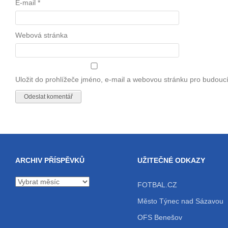
E-mail
*
Webová stránka
Uložit do prohlížeče jméno, e-mail a webovou stránku pro budouc
ARCHIV PŘÍSPĚVKŮ
UŽITEČNÉ ODKAZY
Archiv
FOTBAL.CZ
příspěvků
Město Týnec nad Sázavou
OFS Benešov