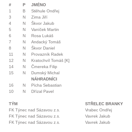
#
P
JMÉNO
1
B
Stěhule Ondřej
3
N
Zima Jiří
4
N
Škvor Jakub
5
N
Vaníček Martin
6
N
Rosa Lukáš
7
N
Andacký Tomáš
8
N
Škvor Daniel
11
N
Provazník Radek
12
N
Kratochvíl Tomáš [K]
14
N
Čmereka Filip
15
N
Dumský Michal
NÁHRADNÍCI
16
N
Pícha Sebastian
10
N
Dřízal Pavel
TÝM
STŘELEC BRANKY
FK Týnec nad Sázavou z.s.
Vrabec Ondřej
FK Týnec nad Sázavou z.s.
Vavrek Jakub
FK Týnec nad Sázavou z.s.
Vavrek Jakub