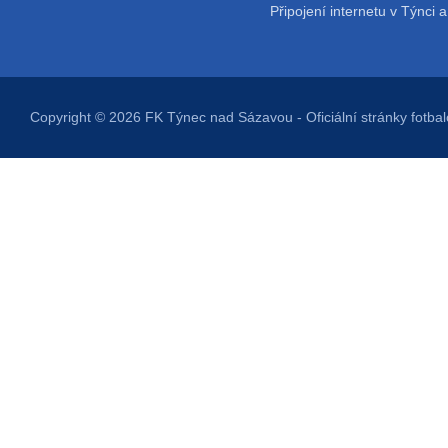
Připojení internetu v Týnci a
Copyright © 2026
FK Týnec nad Sázavou
- Oficiální stránky fot