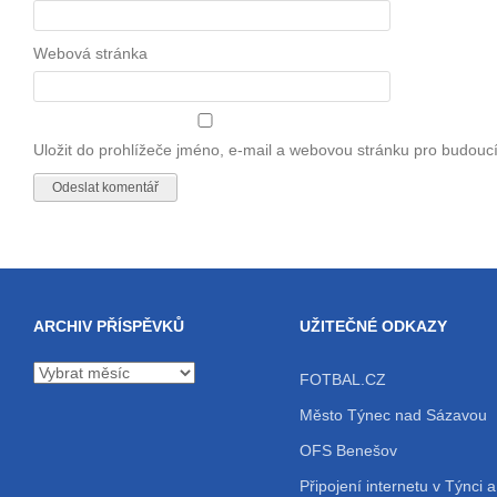
Webová stránka
Uložit do prohlížeče jméno, e-mail a webovou stránku pro budouc
ARCHIV PŘÍSPĚVKŮ
UŽITEČNÉ ODKAZY
Archiv
FOTBAL.CZ
příspěvků
Město Týnec nad Sázavou
OFS Benešov
Připojení internetu v Týnci a