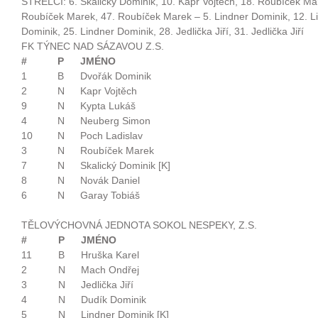
STŘELCI: 6. Skalický Dominik, 10. Kapr Vojtěch, 18. Roubíček Mar
Roubíček Marek, 47. Roubíček Marek – 5. Lindner Dominik, 12. Li
Dominik, 25. Lindner Dominik, 28. Jedlička Jiří, 31. Jedlička Jiří
FK TÝNEC NAD SÁZAVOU Z.S.
#
P
JMÉNO
1
B
Dvořák Dominik
2
N
Kapr Vojtěch
9
N
Kypta Lukáš
4
N
Neuberg Simon
10
N
Poch Ladislav
3
N
Roubíček Marek
7
N
Skalický Dominik [K]
8
N
Novák Daniel
6
N
Garay Tobiáš
TĚLOVÝCHOVNÁ JEDNOTA SOKOL NESPEKY, Z.S.
#
P
JMÉNO
11
B
Hruška Karel
2
N
Mach Ondřej
3
N
Jedlička Jiří
4
N
Dudík Dominik
5
N
Lindner Dominik [K]