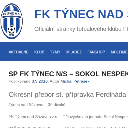
FK TÝNEC NAD
Oficiální stránky fotbalového klubu
AKTUÁLNĚ
KLUB
TÝMY
MLÁDEŽ
FANSHOP
MULTIMÉ
SP FK TÝNEC N/S – SOKOL NESPEK
Publikováno
8.9.2018
. Autor
Michal Petrášek
Okresní přebor st. přípravka Ferdináda
Týnec nad Sázavou , 30 diváků
FK Týnec nad Sázavou z.s. – Tělovýchovná jednota Sokol Nespeky,